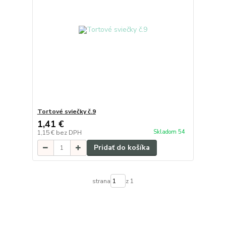
Tortové sviečky č.9
1,41 €
Skladom 54
1,15 €
bez DPH
Pridať do košíka
strana
z 1