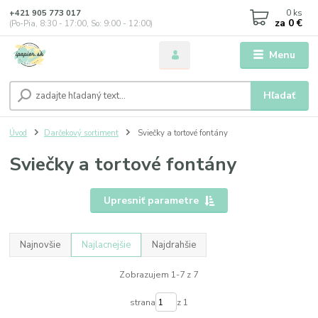
0
ks
+421 905 773 017
za
0 €
(Po-Pia, 8:30 - 17:00, So: 9:00 - 12:00)
Menu
Hľadať
Úvod
Darčekový sortiment
Sviečky a tortové fontány
Sviečky a tortové fontány
Upresniť parametre
Najnovšie
Najlacnejšie
Najdrahšie
Zobrazujem 1-7 z 7
strana
z 1