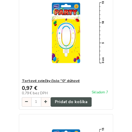
Tortové sviečky čislo ''0'' dúhové
0,97 €
Skladom 7
0,79 €
bez DPH
Pridať do košíka