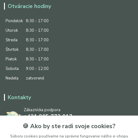
Otváracie hodiny
Pondelok
8:30 - 17:00
Utorok
8:30 - 17:00
Streda
8:30 - 17:00
Štvrtok
8:30 - 17:00
Piatok
8:30 - 17:00
Sobota
9:00 - 12:00
Nedeľa
zatvorené
Kontakty
Zákaznícka podpora
+421 905 773 017
(Po-Pia, 8:30 - 17:00, So: 9:00 - 12:00)
🍪 Ako by ste radi svoje cookies?
info@ipapier.sk
Súbory cookies používame na správne fungovanie nášho e-shopu