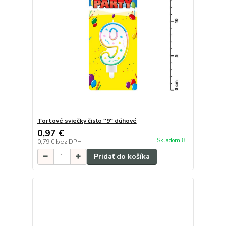
Tortové sviečky čislo ''9'' dúhové
0,97 €
Skladom 8
0,79 €
bez DPH
Pridať do košíka