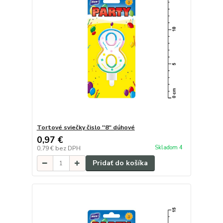
Tortové sviečky čislo ''8'' dúhové
0,97 €
Skladom 4
0,79 €
bez DPH
Pridať do košíka