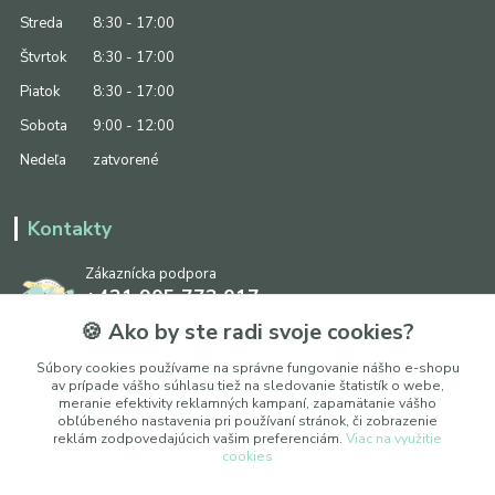
Streda
8:30 - 17:00
Štvrtok
8:30 - 17:00
Piatok
8:30 - 17:00
Sobota
9:00 - 12:00
Nedeľa
zatvorené
Kontakty
Zákaznícka podpora
+421 905 773 017
(Po-Pia, 8:30 - 17:00, So: 9:00 - 12:00)
🍪 Ako by ste radi svoje cookies?
info@ipapier.sk
Súbory cookies používame na správne fungovanie nášho e-shopu
av prípade vášho súhlasu tiež na sledovanie štatistík o webe,
meranie efektivity reklamných kampaní, zapamätanie vášho
obľúbeného nastavenia pri používaní stránok, či zobrazenie
reklám zodpovedajúcich vašim preferenciám.
Viac na využitie
cookies