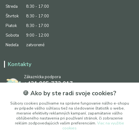
Streda
8:30 - 17:00
Štvrtok
8:30 - 17:00
Piatok
8:30 - 17:00
Sobota
9:00 - 12:00
Nedeľa
zatvorené
Kontakty
Zákaznícka podpora
+421 905 773 017
(Po-Pia, 8:30 - 17:00, So: 9:00 - 12:00)
🍪 Ako by ste radi svoje cookies?
info@ipapier.sk
Súbory cookies používame na správne fungovanie nášho e-shopu
av prípade vášho súhlasu tiež na sledovanie štatistík o webe,
meranie efektivity reklamných kampaní, zapamätanie vášho
obľúbeného nastavenia pri používaní stránok, či zobrazenie
reklám zodpovedajúcich vašim preferenciám.
Viac na využitie
cookies