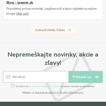
Blog - ipapier.sk
Pravidelný prísun noviniek, zaujímavostí a tipov nájdete na našom
blogu!
čítať celé
Zobraziť všetky články
Nepremeškajte novinky, akcie a
zľavy!
Prihlásiť sa
Súhlasím so
spracovaním osobných údajov
za účelom zasielania newslettera.
Môžete sa kedykoľvek odhlásiť. Buďte informovaný.