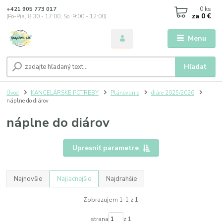
0
ks
+421 905 773 017
za
0 €
(Po-Pia, 8:30 - 17:00, So: 9:00 - 12:00)
Menu
Hľadať
Úvod
KANCELÁRSKE POTREBY
Plánovanie
diáre 2025/2026
náplne do diárov
náplne do diárov
Upresniť parametre
Najnovšie
Najlacnejšie
Najdrahšie
Zobrazujem 1-1 z 1
strana
z 1