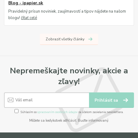
Blog - ipapier.sk
Pravidelný prísun noviniek, zaujímavostí a tipov nájdete na našom
blogu!
čítať celé
Zobraziť všetky články
Nepremeškajte novinky, akcie a
zľavy!
Prihlásiť sa
Súhlasím so
spracovaním osobných údajov
za účelom zasielania newslettera.
Môžete sa kedykoľvek odhlásiť. Buďte informovaný.