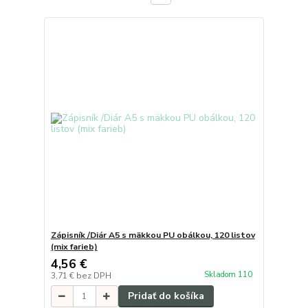
Zápisník /Diár A5 s mäkkou PU obálkou, 120 listov
(mix farieb)
4,56 €
Skladom 110
3,71 €
bez DPH
Pridať do košíka