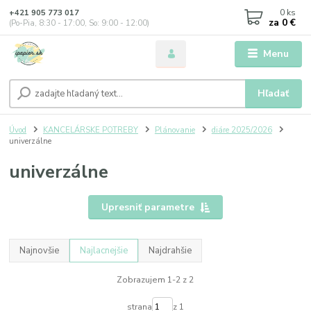
0
ks
+421 905 773 017
za
0 €
(Po-Pia, 8:30 - 17:00, So: 9:00 - 12:00)
Menu
Hľadať
Úvod
KANCELÁRSKE POTREBY
Plánovanie
diáre 2025/2026
univerzálne
univerzálne
Upresniť parametre
Najnovšie
Najlacnejšie
Najdrahšie
Zobrazujem 1-2 z 2
strana
z 1