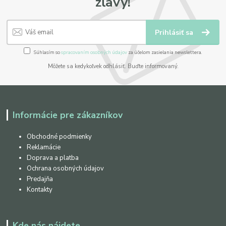
zľavy!
Prihlásiť sa
Súhlasím so
spracovaním osobných údajov
za účelom zasielania newslettera.
Môžete sa kedykoľvek odhlásiť. Buďte informovaný.
Informácie pre zákazníkov
Obchodné podmienky
Reklamácie
Doprava a platba
Ochrana osobných údajov
Predajňa
Kontakty
Kde nás nájdete