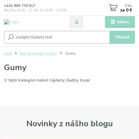
0
ks
+421 905 773 017
za
0 €
(Po-Pia, 8:30 - 17:00, So: 9:00 - 12:00)
Menu
Hľadať
Úvod
Školské potreby a tašky
Gumy
Gumy
V tejto kategórii nebol nájdený žiadny tovar.
Novinky z nášho blogu