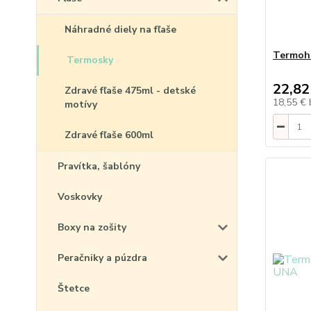
Náhradné diely na fľaše
Termoh
Termosky
22,82
Zdravé fľaše 475ml - detské
18,55 €
motívy
Zdravé fľaše 600ml
Pravítka, šablóny
Voskovky
Boxy na zošity
Peračniky a púzdra
Štetce