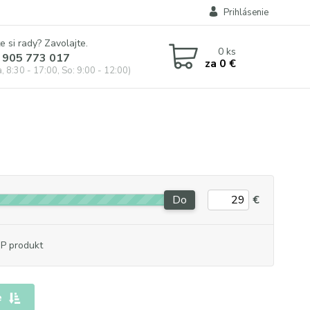
Prihlásenie
e si rady? Zavolajte.
0
ks
 905 773 017
za
0 €
, 8:30 - 17:00, So: 9:00 - 12:00)
Do
€
P produkt
e