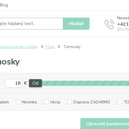
Blog
Neviet
Hľadať
+421
(Po-Pia
kolské potreby a tašky
Fľaše
Termosky
mosky
€
Od
adom
Novinka
Akcia
Doprava ZADARMO
TO
Upresniť parametr