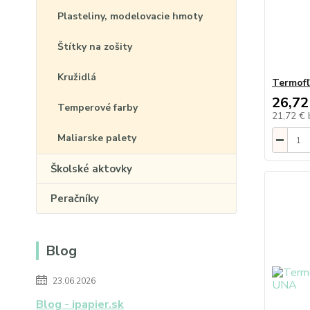
Plasteliny, modelovacie hmoty
Štítky na zošity
Kružidlá
Termofľ
26,72
Temperové farby
21,72 €
Maliarske palety
Školské aktovky
Peračníky
Blog
23.06.2026
Blog - ipapier.sk