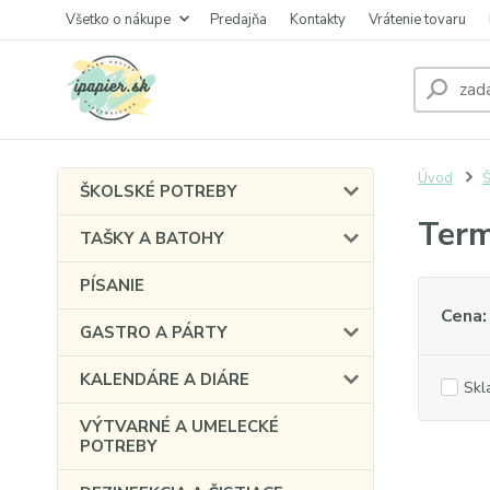
Všetko o nákupe
Predajňa
Kontakty
Vrátenie tovaru
Úvod
Š
ŠKOLSKÉ POTREBY
Ter
TAŠKY A BATOHY
PÍSANIE
Cena:
GASTRO A PÁRTY
KALENDÁRE A DIÁRE
Skl
VÝTVARNÉ A UMELECKÉ
POTREBY