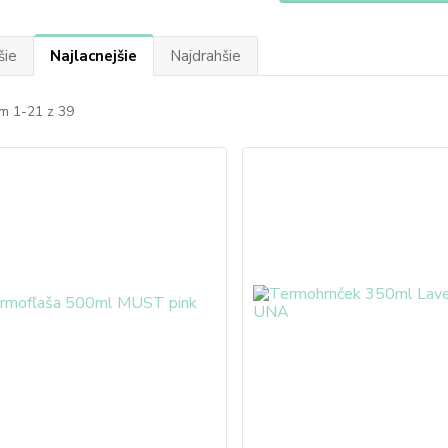
šie
Najlacnejšie
Najdrahšie
m 1-21 z 39