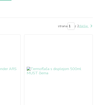
strana
z 2
ďalšie