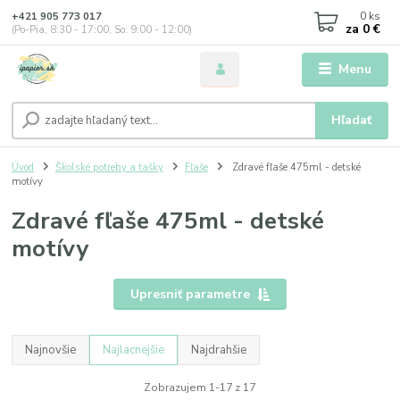
0
ks
+421 905 773 017
za
0 €
(Po-Pia, 8:30 - 17:00, So: 9:00 - 12:00)
Menu
Hľadať
Úvod
Školské potreby a tašky
Fľaše
Zdravé fľaše 475ml - detské
motívy
Zdravé fľaše 475ml - detské
motívy
Upresniť parametre
Najnovšie
Najlacnejšie
Najdrahšie
Zobrazujem 1-17 z 17