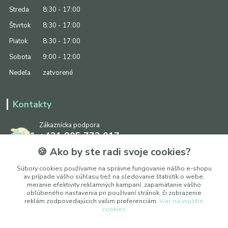
Streda
8:30 - 17:00
Štvrtok
8:30 - 17:00
Piatok
8:30 - 17:00
Sobota
9:00 - 12:00
Nedeľa
zatvorené
Kontakty
Zákaznícka podpora
+421 905 773 017
(Po-Pia, 8:30 - 17:00, So: 9:00 - 12:00)
🍪 Ako by ste radi svoje cookies?
info@ipapier.sk
Súbory cookies používame na správne fungovanie nášho e-shopu
av prípade vášho súhlasu tiež na sledovanie štatistík o webe,
meranie efektivity reklamných kampaní, zapamätanie vášho
obľúbeného nastavenia pri používaní stránok, či zobrazenie
reklám zodpovedajúcich vašim preferenciám.
Viac na využitie
cookies