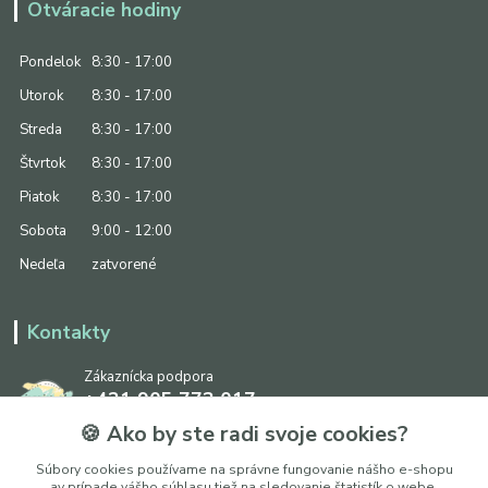
Otváracie hodiny
Pondelok
8:30 - 17:00
Utorok
8:30 - 17:00
Streda
8:30 - 17:00
Štvrtok
8:30 - 17:00
Piatok
8:30 - 17:00
Sobota
9:00 - 12:00
Nedeľa
zatvorené
Kontakty
Zákaznícka podpora
+421 905 773 017
(Po-Pia, 8:30 - 17:00, So: 9:00 - 12:00)
🍪 Ako by ste radi svoje cookies?
info@ipapier.sk
Súbory cookies používame na správne fungovanie nášho e-shopu
av prípade vášho súhlasu tiež na sledovanie štatistík o webe,