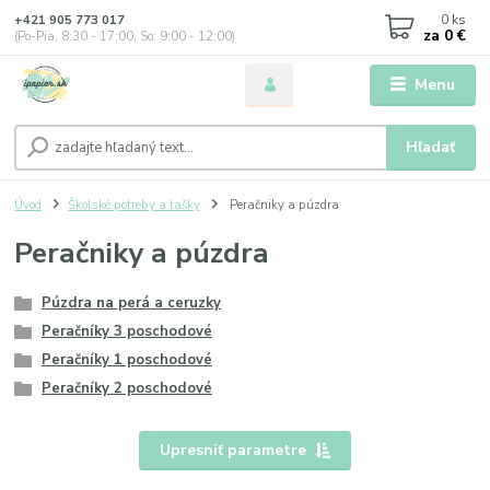
0
ks
+421 905 773 017
za
0 €
(Po-Pia, 8:30 - 17:00, So: 9:00 - 12:00)
Menu
Hľadať
Úvod
Školské potreby a tašky
Peračniky a púzdra
Peračniky a púzdra
Púzdra na perá a ceruzky
Peračníky 3 poschodové
Peračníky 1 poschodové
Peračníky 2 poschodové
Upresniť parametre