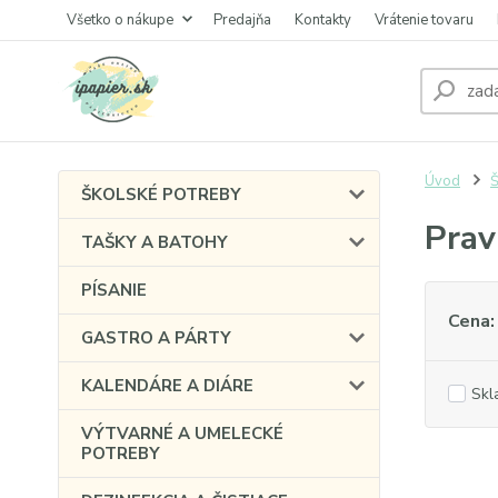
Všetko o nákupe
Predajňa
Kontakty
Vrátenie tovaru
Úvod
Š
ŠKOLSKÉ POTREBY
Prav
TAŠKY A BATOHY
PÍSANIE
Cena:
GASTRO A PÁRTY
KALENDÁRE A DIÁRE
Skl
VÝTVARNÉ A UMELECKÉ
POTREBY