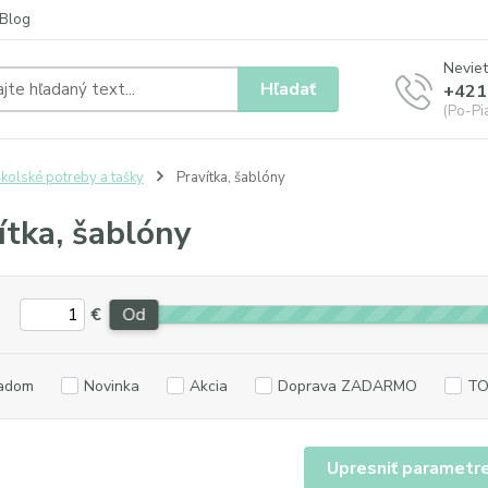
Blog
Neviet
Hľadať
+421
(Po-Pia
kolské potreby a tašky
Pravítka, šablóny
ítka, šablóny
€
Od
adom
Novinka
Akcia
Doprava ZADARMO
TO
Upresniť parametr