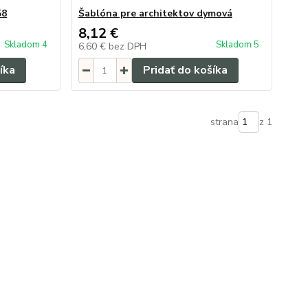
58
Šablóna pre architektov dymová
8,12 €
Skladom 4
Skladom 5
6,60 €
bez DPH
íka
Pridať do košíka
strana
z 1