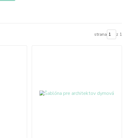
strana
z 1