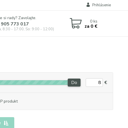
Prihlásenie
e si rady? Zavolajte.
0
ks
 905 773 017
za
0 €
, 8:30 - 17:00, So: 9:00 - 12:00)
Do
€
P produkt
e