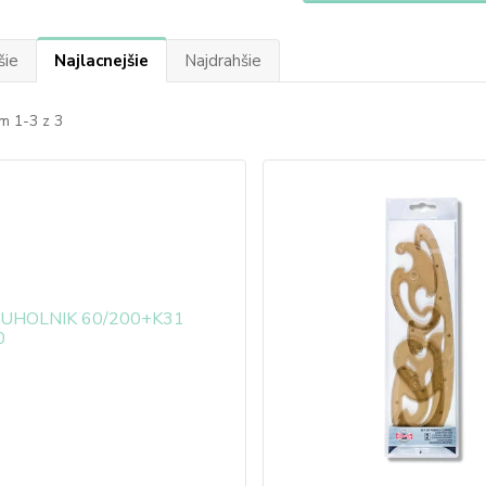
šie
Najlacnejšie
Najdrahšie
m 1-3 z 3