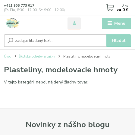
0
ks
+421 905 773 017
za
0 €
(Po-Pia, 8:30 - 17:00, So: 9:00 - 12:00)
Menu
Hľadať
Úvod
Školské potreby a tašky
Plasteliny, modelovacie hmoty
Plasteliny, modelovacie hmoty
V tejto kategórii nebol nájdený žiadny tovar.
Novinky z nášho blogu