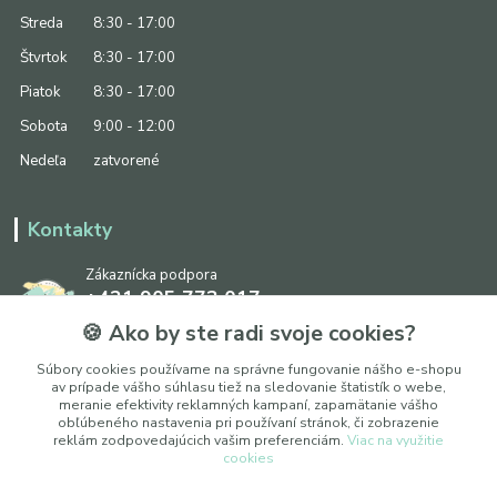
Streda
8:30 - 17:00
Štvrtok
8:30 - 17:00
Piatok
8:30 - 17:00
Sobota
9:00 - 12:00
Nedeľa
zatvorené
Kontakty
Zákaznícka podpora
+421 905 773 017
(Po-Pia, 8:30 - 17:00, So: 9:00 - 12:00)
🍪 Ako by ste radi svoje cookies?
info@ipapier.sk
Súbory cookies používame na správne fungovanie nášho e-shopu
av prípade vášho súhlasu tiež na sledovanie štatistík o webe,
meranie efektivity reklamných kampaní, zapamätanie vášho
obľúbeného nastavenia pri používaní stránok, či zobrazenie
reklám zodpovedajúcich vašim preferenciám.
Viac na využitie
cookies