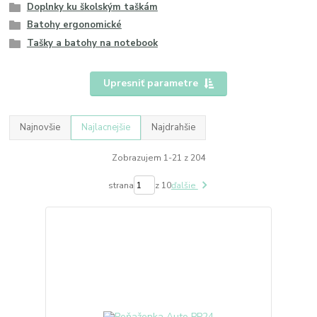
Doplnky ku školským taškám
Batohy ergonomické
Tašky a batohy na notebook
Upresniť parametre
Najnovšie
Najlacnejšie
Najdrahšie
Zobrazujem 1-21 z 204
strana
z 10
ďalšie