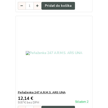
Pridať do košíka
Peňaženka 247 A.R.M.S. ARS UNA
12,14 €
Skladom 2
9,87 €
bez DPH