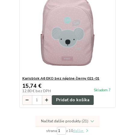
Karisblok A6 EKO bez náplne čierny 021-01
15,74 €
Skladom 7
12,80 €
bez DPH
Pridať do košíka
Načítať ďalšie produkty (21)
strana
z 10
ďalšie