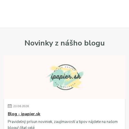
Novinky z nášho blogu
23
.
06
.
2026
Blog - ipapier.sk
Pravidelný prísun noviniek, zaujímavostí a tipov nájdete na našom
blogu!
čítať celé