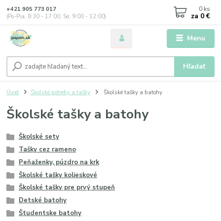
0
ks
+421 905 773 017
za
0 €
(Po-Pia, 8:30 - 17:00, So: 9:00 - 12:00)
Menu
Hľadať
Úvod
Školské potreby a tašky
Školské tašky a batohy
Školské tašky a batohy
Školské sety
Tašky cez rameno
Peňaženky, púzdro na krk
Školské tašky kolieskové
Školské tašky pre prvý stupeň
Detské batohy
Študentske batohy