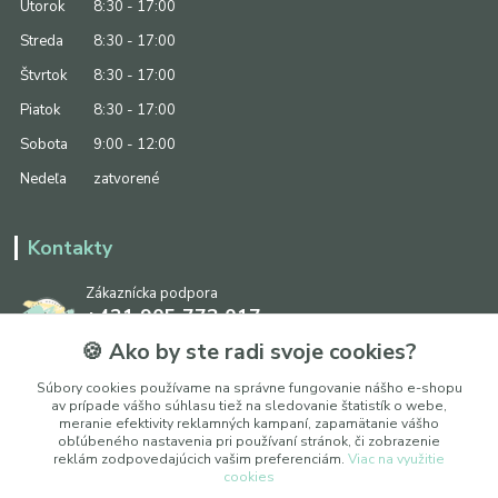
Utorok
8:30 - 17:00
Streda
8:30 - 17:00
Štvrtok
8:30 - 17:00
Piatok
8:30 - 17:00
Sobota
9:00 - 12:00
Nedeľa
zatvorené
Kontakty
Zákaznícka podpora
+421 905 773 017
(Po-Pia, 8:30 - 17:00, So: 9:00 - 12:00)
🍪 Ako by ste radi svoje cookies?
info@ipapier.sk
Súbory cookies používame na správne fungovanie nášho e-shopu
av prípade vášho súhlasu tiež na sledovanie štatistík o webe,
meranie efektivity reklamných kampaní, zapamätanie vášho
obľúbeného nastavenia pri používaní stránok, či zobrazenie
reklám zodpovedajúcich vašim preferenciám.
Viac na využitie
cookies