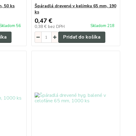
, 50 ks
Špáradlá drevené v kelímku 65 mm, 190
ks
0,47 €
Skladom 56
Skladom 218
0,38 €
bez DPH
íka
Pridať do košíka