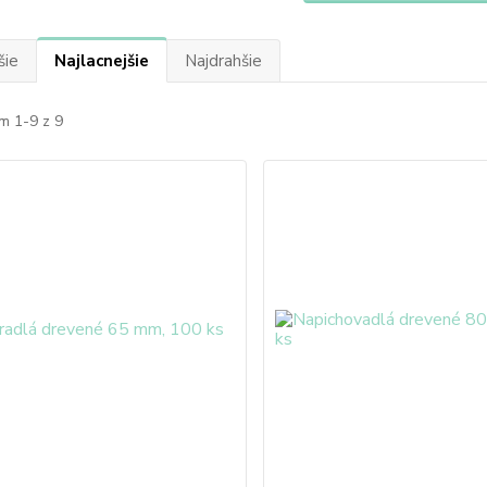
šie
Najlacnejšie
Najdrahšie
m 1-9 z 9