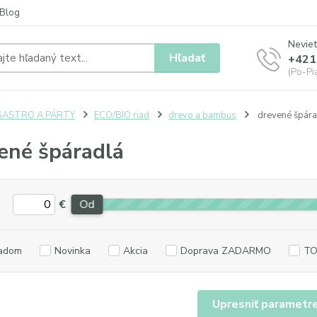
Blog
Neviet
Hľadať
+421
(Po-Pia
GASTRO A PÁRTY
ECO/BIO riad
drevo a bambus
drevené špára
ené špáradlá
€
Od
adom
Novinka
Akcia
Doprava ZADARMO
TO
Upresniť parametr