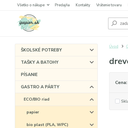
Všetko o nákupe
Predajňa
Kontakty
Vrátenie tovaru
Úvod
ŠKOLSKÉ POTREBY
drev
TAŠKY A BATOHY
PÍSANIE
Cena:
GASTRO A PÁRTY
ECO/BIO riad
Skl
papier
bio plast (PLA, WPC)