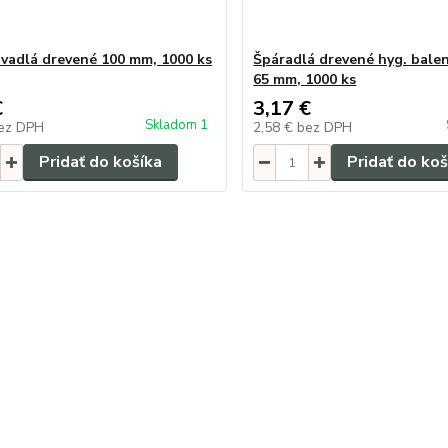
vadlá drevené 100 mm, 1000 ks
Špáradlá drevené hyg. balen
65 mm, 1000 ks
€
3,17 €
Skladom 1
ez DPH
2,58 €
bez DPH
Pridať do košíka
Pridať do koš