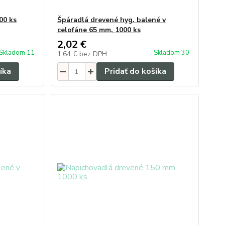
00 ks
Špáradlá drevené hyg. balené v
celofáne 65 mm, 1000 ks
2,02 €
Skladom 11
Skladom 30
1,64 €
bez DPH
íka
Pridať do košíka