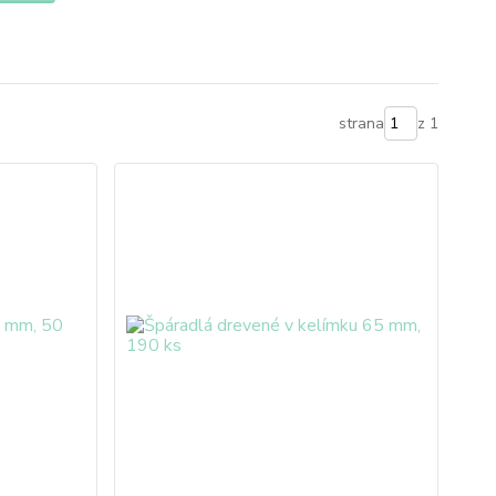
strana
z 1