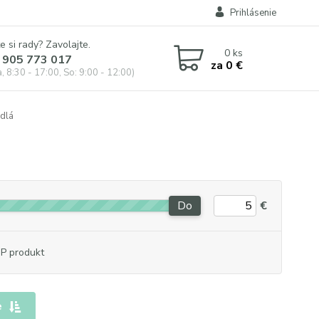
Prihlásenie
e si rady? Zavolajte.
0
ks
 905 773 017
za
0 €
, 8:30 - 17:00, So: 9:00 - 12:00)
dlá
Do
€
P produkt
e