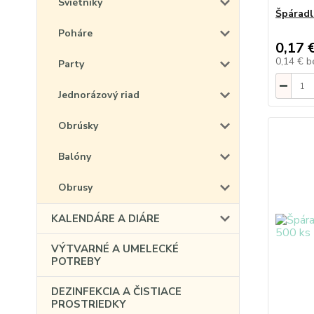
Svietniky
Špáradl
Poháre
0,17 
0,14 €
b
Party
Jednorázový riad
Obrúsky
Balóny
Obrusy
KALENDÁRE A DIÁRE
VÝTVARNÉ A UMELECKÉ
POTREBY
DEZINFEKCIA A ČISTIACE
PROSTRIEDKY