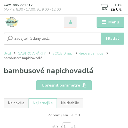
0
ks
+421 905 773 017
za
0 €
(Po-Pia, 8:30 - 17:00, So: 9:00 - 12:00)
Menu
Hľadať
Úvod
GASTRO A PÁRTY
ECO/BIO riad
drevo a bambus
bambusové napichovadlá
bambusové napichovadlá
Upresniť parametre
Najnovšie
Najlacnejšie
Najdrahšie
Zobrazujem 1-8 z 8
strana
z 1