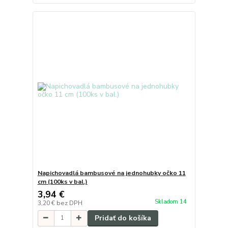
Napichovadlá bambusové na jednohubky očko 11
cm (100ks v bal.)
3,94 €
Skladom 14
3,20 €
bez DPH
Pridať do košíka