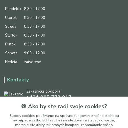
Pondelok
8:30 - 17:00
Utorok
8:30 - 17:00
Streda
8:30 - 17:00
Štvrtok
8:30 - 17:00
Piatok
8:30 - 17:00
Sobota
9:00 - 12:00
Nedeľa
zatvorené
Kontakty
Zákaznícka podpora
+421 905 773 017
(Po-Pia, 8:30 - 17:00, So: 9:00 - 12:00)
🍪 Ako by ste radi svoje cookies?
info@ipapier.sk
Súbory cookies používame na správne fungovanie nášho e-shopu
av prípade vášho súhlasu tiež na sledovanie štatistík o webe,
meranie efektivity reklamných kampaní, zapamätanie vášho