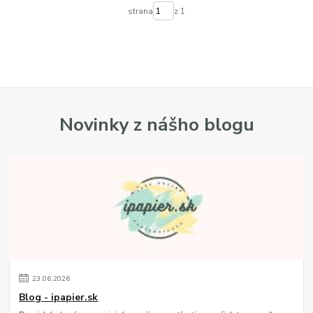
strana
z 1
Novinky z nášho blogu
23
.
06
.
2026
Blog - ipapier.sk