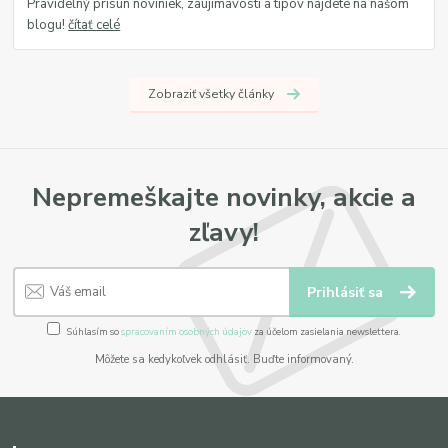
Pravidelný prísun noviniek, zaujímavostí a tipov nájdete na našom
blogu!
čítať celé
Zobraziť všetky články
Nepremeškajte novinky, akcie a
zľavy!
Prihlásiť sa
Súhlasím so
spracovaním osobných údajov
za účelom zasielania newslettera.
Môžete sa kedykoľvek odhlásiť. Buďte informovaný.