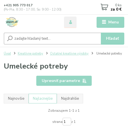
0
ks
+421 905 773 017
za
0 €
(Po-Pia, 8:30 - 17:00, So: 9:00 - 12:00)
Menu
Hľadať
Úvod
Kreatívne potreby
Ostatné kreatívne výrobky
Umelecké potreby
Umelecké potreby
Upresniť parametre
Najnovšie
Najlacnejšie
Najdrahšie
Zobrazujem 1-1 z 1
strana
z 1