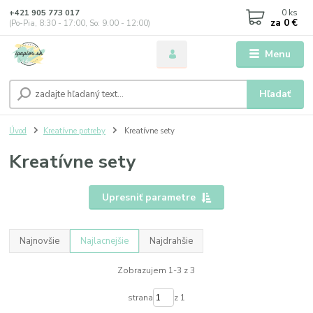
0
ks
+421 905 773 017
za
0 €
(Po-Pia, 8:30 - 17:00, So: 9:00 - 12:00)
Menu
Hľadať
Úvod
Kreatívne potreby
Kreatívne sety
Kreatívne sety
Upresniť parametre
Najnovšie
Najlacnejšie
Najdrahšie
Zobrazujem 1-3 z 3
strana
z 1