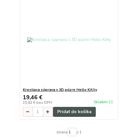
Kresliaca súprava v 3D púzre Hello Kitty
19,46 €
Skladom 11
15,82 €
bez DPH
Pridať do košíka
strana
z 1