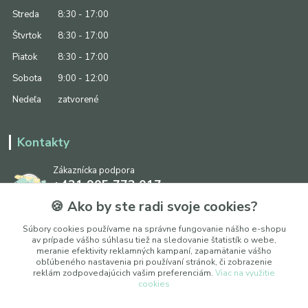
Streda
8:30 - 17:00
Štvrtok
8:30 - 17:00
Piatok
8:30 - 17:00
Sobota
9:00 - 12:00
Nedeľa
zatvorené
Kontakty
Zákaznícka podpora
+421 905 773 017
(Po-Pia, 8:30 - 17:00, So: 9:00 - 12:00)
🍪 Ako by ste radi svoje cookies?
info@ipapier.sk
Súbory cookies používame na správne fungovanie nášho e-shopu
av prípade vášho súhlasu tiež na sledovanie štatistík o webe,
meranie efektivity reklamných kampaní, zapamätanie vášho
obľúbeného nastavenia pri používaní stránok, či zobrazenie
reklám zodpovedajúcich vašim preferenciám.
Viac na využitie
cookies