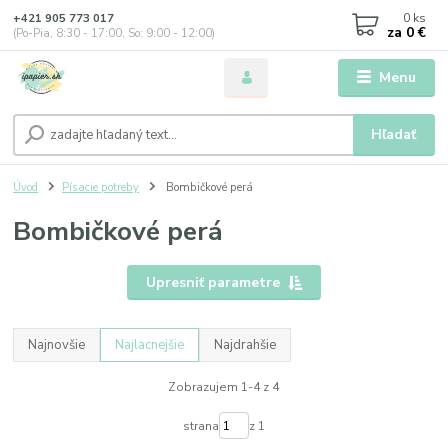
0
ks
+421 905 773 017
za
0 €
(Po-Pia, 8:30 - 17:00, So: 9:00 - 12:00)
Menu
Hľadať
Úvod
Písacie potreby
Bombičkové perá
Bombičkové perá
Upresniť parametre
Najnovšie
Najlacnejšie
Najdrahšie
Zobrazujem 1-4 z 4
strana
z 1