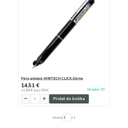
Pero plniace WRITECH CLICK čierne
14,51 €
Skladom 92
11,80 €
bez DPH
Pridať do košíka
strana
z 1