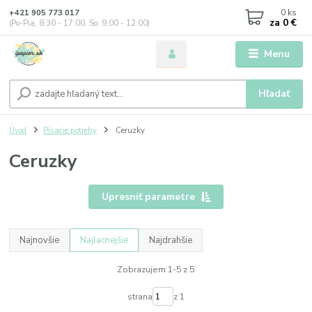
0
ks
+421 905 773 017
za
0 €
(Po-Pia, 8:30 - 17:00, So: 9:00 - 12:00)
Menu
Hľadať
Úvod
Písacie potreby
Ceruzky
Ceruzky
Upresniť parametre
Najnovšie
Najlacnejšie
Najdrahšie
Zobrazujem 1-5 z 5
strana
z 1