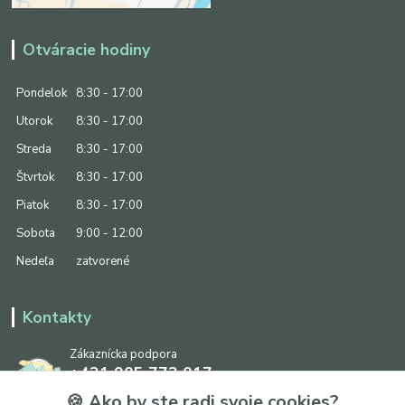
Otváracie hodiny
Pondelok
8:30 - 17:00
Utorok
8:30 - 17:00
Streda
8:30 - 17:00
Štvrtok
8:30 - 17:00
Piatok
8:30 - 17:00
Sobota
9:00 - 12:00
Nedeľa
zatvorené
Kontakty
Zákaznícka podpora
+421 905 773 017
(Po-Pia, 8:30 - 17:00, So: 9:00 - 12:00)
🍪 Ako by ste radi svoje cookies?