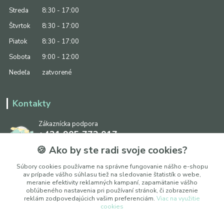
Streda
8:30 - 17:00
Štvrtok
8:30 - 17:00
Piatok
8:30 - 17:00
Sobota
9:00 - 12:00
Nedeľa
zatvorené
Kontakty
Zákaznícka podpora
+421 905 773 017
(Po-Pia, 8:30 - 17:00, So: 9:00 - 12:00)
🍪 Ako by ste radi svoje cookies?
info@ipapier.sk
Súbory cookies používame na správne fungovanie nášho e-shopu
av prípade vášho súhlasu tiež na sledovanie štatistík o webe,
meranie efektivity reklamných kampaní, zapamätanie vášho
obľúbeného nastavenia pri používaní stránok, či zobrazenie
reklám zodpovedajúcich vašim preferenciám.
Viac na využitie
cookies