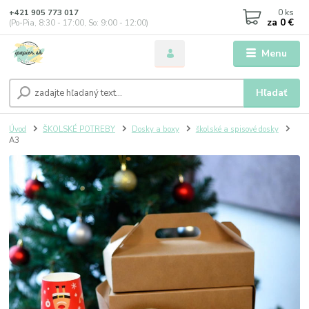
0
ks
+421 905 773 017
za
0 €
(Po-Pia, 8:30 - 17:00, So: 9:00 - 12:00)
Menu
Hľadať
Úvod
ŠKOLSKÉ POTREBY
Dosky a boxy
školské a spisové dosky
A3