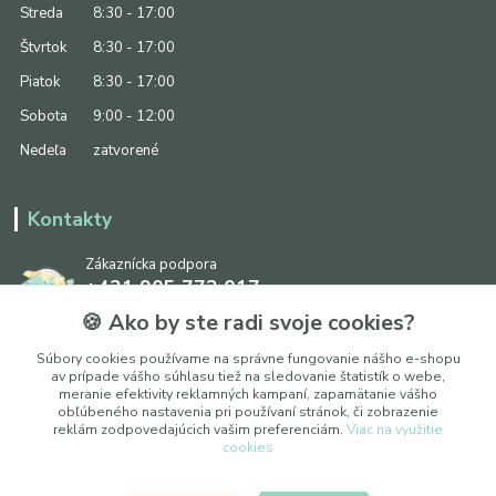
Streda
8:30 - 17:00
Štvrtok
8:30 - 17:00
Piatok
8:30 - 17:00
Sobota
9:00 - 12:00
Nedeľa
zatvorené
Kontakty
Zákaznícka podpora
+421 905 773 017
(Po-Pia, 8:30 - 17:00, So: 9:00 - 12:00)
🍪 Ako by ste radi svoje cookies?
info@ipapier.sk
Súbory cookies používame na správne fungovanie nášho e-shopu
av prípade vášho súhlasu tiež na sledovanie štatistík o webe,
meranie efektivity reklamných kampaní, zapamätanie vášho
obľúbeného nastavenia pri používaní stránok, či zobrazenie
reklám zodpovedajúcich vašim preferenciám.
Viac na využitie
cookies