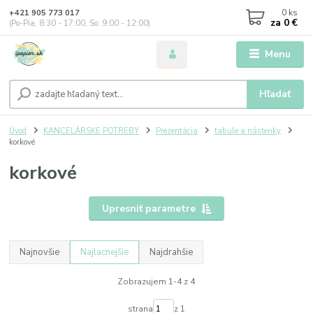
0
ks
+421 905 773 017
za
0 €
(Po-Pia, 8:30 - 17:00, So: 9:00 - 12:00)
Menu
Hľadať
Úvod
KANCELÁRSKE POTREBY
Prezentácia
tabule a nástenky
korkové
korkové
Upresniť parametre
Najnovšie
Najlacnejšie
Najdrahšie
Zobrazujem 1-4 z 4
strana
z 1