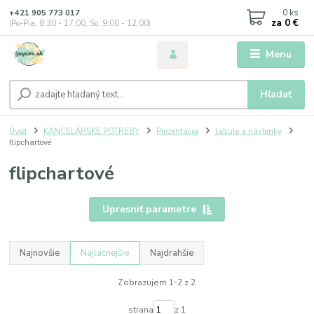
0
ks
+421 905 773 017
za
0 €
(Po-Pia, 8:30 - 17:00, So: 9:00 - 12:00)
Menu
Hľadať
Úvod
KANCELÁRSKE POTREBY
Prezentácia
tabule a nástenky
flipchartové
flipchartové
Upresniť parametre
Najnovšie
Najlacnejšie
Najdrahšie
Zobrazujem 1-2 z 2
strana
z 1