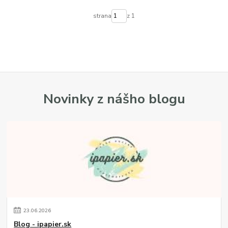
strana
z 1
Novinky z nášho blogu
23
.
06
.
2026
Blog - ipapier.sk