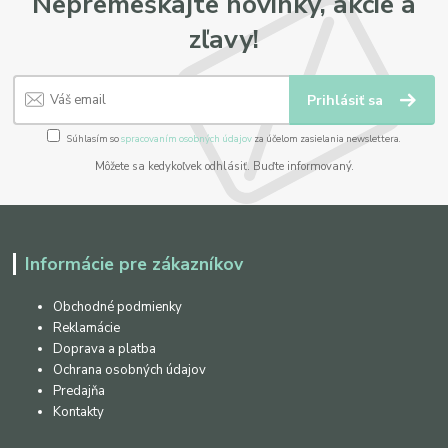
Nepremeškajte novinky, akcie a
zľavy!
Prihlásiť sa
Súhlasím so
spracovaním osobných údajov
za účelom zasielania newslettera.
Môžete sa kedykoľvek odhlásiť. Buďte informovaný.
Informácie pre zákazníkov
Obchodné podmienky
Reklamácie
Doprava a platba
Ochrana osobných údajov
Predajňa
Kontakty