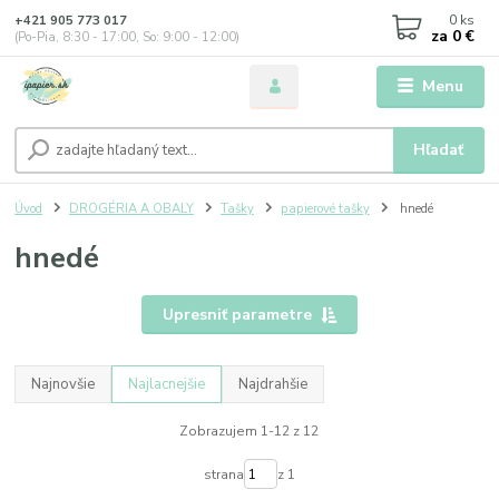
0
ks
+421 905 773 017
za
0 €
(Po-Pia, 8:30 - 17:00, So: 9:00 - 12:00)
Menu
Hľadať
Úvod
DROGÉRIA A OBALY
Tašky
papierové tašky
hnedé
hnedé
Upresniť parametre
Najnovšie
Najlacnejšie
Najdrahšie
Zobrazujem 1-12 z 12
strana
z 1