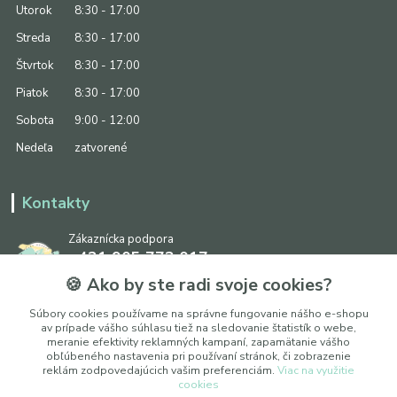
Utorok
8:30 - 17:00
Streda
8:30 - 17:00
Štvrtok
8:30 - 17:00
Piatok
8:30 - 17:00
Sobota
9:00 - 12:00
Nedeľa
zatvorené
Kontakty
Zákaznícka podpora
+421 905 773 017
(Po-Pia, 8:30 - 17:00, So: 9:00 - 12:00)
🍪 Ako by ste radi svoje cookies?
info@ipapier.sk
Súbory cookies používame na správne fungovanie nášho e-shopu
av prípade vášho súhlasu tiež na sledovanie štatistík o webe,
meranie efektivity reklamných kampaní, zapamätanie vášho
obľúbeného nastavenia pri používaní stránok, či zobrazenie
reklám zodpovedajúcich vašim preferenciám.
Viac na využitie
cookies