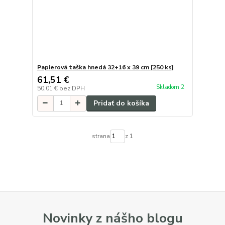
Papierová taška hnedá 32+16 x 39 cm [250 ks]
61,51 €
Skladom 2
50,01 €
bez DPH
Pridať do košíka
strana
z 1
Novinky z nášho blogu