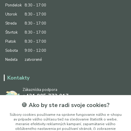
Pondelok
8:30 - 17:00
Utorok
8:30 - 17:00
Streda
8:30 - 17:00
Štvrtok
8:30 - 17:00
Piatok
8:30 - 17:00
Sobota
9:00 - 12:00
Nedeľa
zatvorené
Kontakty
Zákaznícka podpora
+421 905 773 017
(Po-Pia, 8:30 - 17:00, So: 9:00 - 12:00)
🍪 Ako by ste radi svoje cookies?
info@ipapier.sk
Súbory cookies používame na správne fungovanie nášho e-shopu
av prípade vášho súhlasu tiež na sledovanie štatistík o webe,
meranie efektivity reklamných kampaní, zapamätanie vášho
obľúbeného nastavenia pri používaní stránok, či zobrazenie