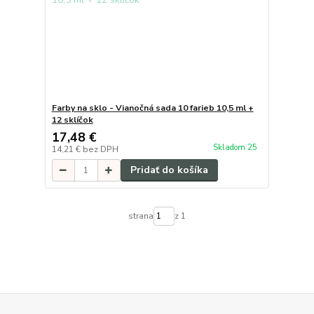
Farby na sklo - Vianočná sada 10 farieb 10,5 ml +
12 sklíčok
17,48 €
Skladom 25
14,21 €
bez DPH
Pridať do košíka
strana
z 1