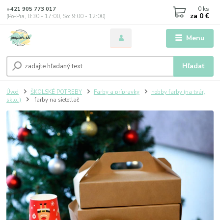
0
ks
+421 905 773 017
za
0 €
(Po-Pia, 8:30 - 17:00, So: 9:00 - 12:00)
Menu
Hľadať
Úvod
ŠKOLSKÉ POTREBY
Farby a prípravky
hobby farby (na tvár,
sklo..)
farby na sietotlač