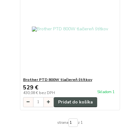
Brother PTD 800W tlačiereň štítkov
529 €
Skladom 1
430,08 €
bez DPH
Pridať do košíka
strana
z 1