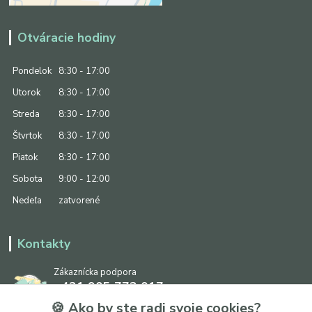
Otváracie hodiny
Pondelok
8:30 - 17:00
Utorok
8:30 - 17:00
Streda
8:30 - 17:00
Štvrtok
8:30 - 17:00
Piatok
8:30 - 17:00
Sobota
9:00 - 12:00
Nedeľa
zatvorené
Kontakty
Zákaznícka podpora
+421 905 773 017
(Po-Pia, 8:30 - 17:00, So: 9:00 - 12:00)
🍪 Ako by ste radi svoje cookies?