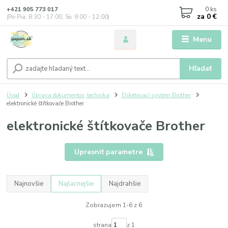
0
ks
+421 905 773 017
za
0 €
(Po-Pia, 8:30 - 17:00, So: 9:00 - 12:00)
Menu
Hľadať
Úvod
Úprava dokumentov, technika
Etiketovací systém Brother
elektronické štítkovače Brother
elektronické štítkovače Brother
Upresniť parametre
Najnovšie
Najlacnejšie
Najdrahšie
Zobrazujem 1-6 z 6
strana
z 1