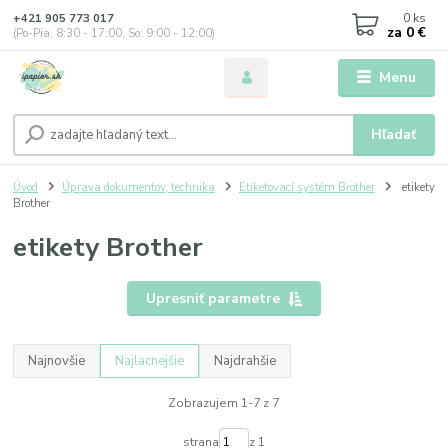
0
ks
+421 905 773 017
za
0 €
(Po-Pia, 8:30 - 17:00, So: 9:00 - 12:00)
Menu
Hľadať
Úvod
Úprava dokumentov, technika
Etiketovací systém Brother
etikety
Brother
etikety Brother
Upresniť parametre
Najnovšie
Najlacnejšie
Najdrahšie
Zobrazujem 1-7 z 7
strana
z 1