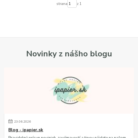
strana
z 1
Novinky z nášho blogu
23
.
06
.
2026
Blog - ipapier.sk