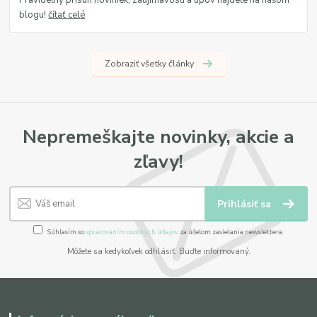
Pravidelný prísun noviniek, zaujímavostí a tipov nájdete na našom
blogu!
čítať celé
Zobraziť všetky články
Nepremeškajte novinky, akcie a
zľavy!
Prihlásiť sa
Súhlasím so
spracovaním osobných údajov
za účelom zasielania newslettera.
Môžete sa kedykoľvek odhlásiť. Buďte informovaný.