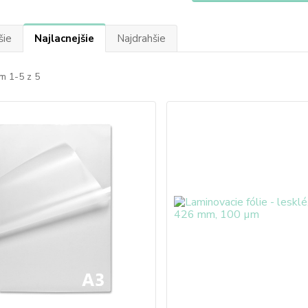
šie
Najlacnejšie
Najdrahšie
m 1-5 z 5