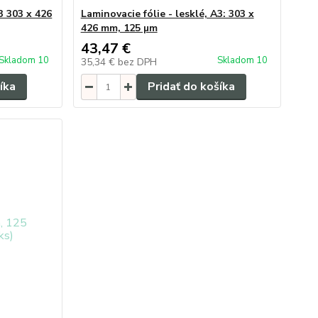
3 303 x 426
Laminovacie fólie - lesklé, A3: 303 x
426 mm, 125 µm
43,47 €
Skladom 10
Skladom 10
35,34 €
bez DPH
íka
Pridať do košíka