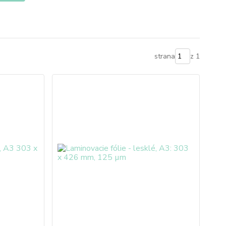
strana
z 1