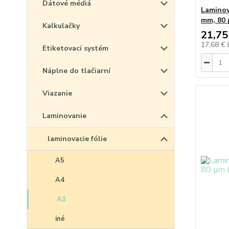
Dátové médiá
Laminova
mm, 80
Kalkulačky
21,75
17,68 €
Etiketovací systém
Náplne do tlačiarní
Viazanie
Laminovanie
laminovacie fólie
A5
A4
A3
iné