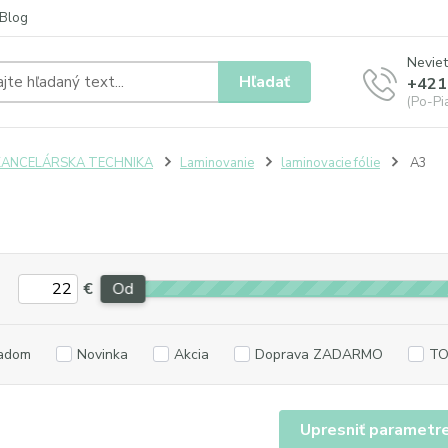
Blog
Neviet
Hľadať
+421
(Po-Pia
KANCELÁRSKA TECHNIKA
Laminovanie
laminovacie fólie
A3
€
Od
adom
Novinka
Akcia
Doprava ZADARMO
TO
Upresniť parametr