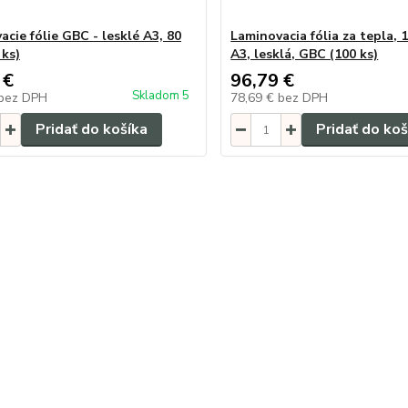
cie fólie GBC - lesklé A3, 80
Laminovacia fólia za tepla, 1
 ks)
A3, lesklá, GBC (100 ks)
 €
96,79 €
Skladom 5
bez DPH
78,69 €
bez DPH
Pridať do košíka
Pridať do koš