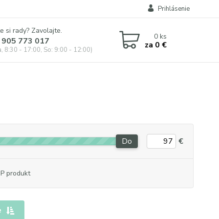
Prihlásenie
e si rady? Zavolajte.
0
ks
 905 773 017
za
0 €
, 8:30 - 17:00, So: 9:00 - 12:00)
Do
€
P produkt
e