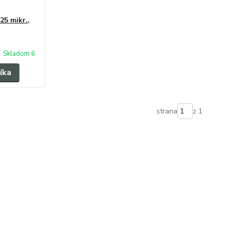
25 mikr.,
Skladom 6
íka
strana
z 1