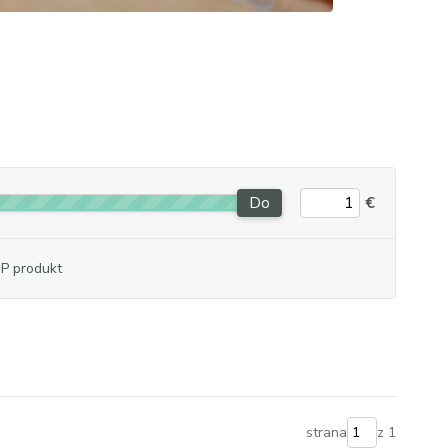
Do
€
P produkt
strana
z 1