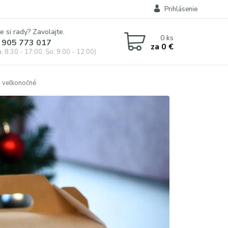
Prihlásenie
e si rady? Zavolajte.
0
ks
 905 773 017
za
0 €
, 8:30 - 17:00, So: 9:00 - 12:00)
veľkonočné