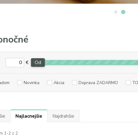
onočné
€
Od
adom
Novinka
Akcia
Doprava ZADARMO
TO
šie
Najlacnejšie
Najdrahšie
m 1-2 z 2