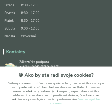
Streda
8:30 - 17:00
Štvrtok
8:30 - 17:00
Piatok
8:30 - 17:00
Sobota
9:00 - 12:00
Nedeľa
zatvorené
Kontakty
Zákaznícka podpora
+421 905 773 017
(Po-Pia, 8:30 - 17:00, So: 9:00 - 12:00)
🍪 Ako by ste radi svoje cookies?
info@ipapier.sk
Súbory cookies používame na správne fungovanie nášho e-shopu
av prípade vášho súhlasu tiež na sledovanie štatistík o webe,
meranie efektivity reklamných kampaní, zapamätanie vášho
obľúbeného nastavenia pri používaní stránok, či zobrazenie
reklám zodpovedajúcich vašim preferenciám.
Viac na využitie
cookies