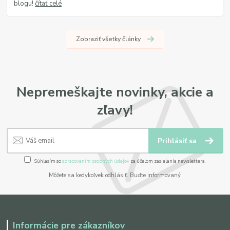
blogu!
čítať celé
Zobraziť všetky články
Nepremeškajte novinky, akcie a
zľavy!
Prihlásiť sa
Súhlasím so
spracovaním osobných údajov
za účelom zasielania newslettera.
Môžete sa kedykoľvek odhlásiť. Buďte informovaný.
Informácie pre zákazníkov