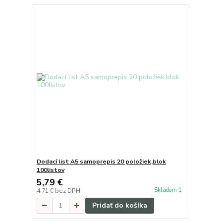
Dodací list A5 samoprepis 20 položiek,blok
100listov
5,79 €
Skladom 1
4,71 €
bez DPH
Pridať do košíka