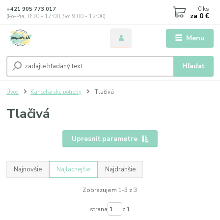
0
ks
+421 905 773 017
za
0 €
(Po-Pia, 8:30 - 17:00, So: 9:00 - 12:00)
Menu
Hľadať
Úvod
Kancelárske potreby
Tlačivá
Tlačivá
Upresniť parametre
Najnovšie
Najlacnejšie
Najdrahšie
Zobrazujem 1-3 z 3
strana
z 1