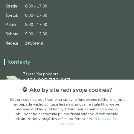
Streda
8:30 - 17:00
Štvrtok
8:30 - 17:00
Piatok
8:30 - 17:00
Sobota
9:00 - 12:00
Nedeľa
zatvorené
Kontakty
Zákaznícka podpora
+421 905 773 017
(Po-Pia, 8:30 - 17:00, So: 9:00 - 12:00)
🍪 Ako by ste radi svoje cookies?
info@ipapier.sk
Súbory cookies používame na správne fungovanie nášho e-shopu
av prípade vášho súhlasu tiež na sledovanie štatistík o webe,
meranie efektivity reklamných kampaní, zapamätanie vášho
obľúbeného nastavenia pri používaní stránok, či zobrazenie
reklám zodpovedajúcich vašim preferenciám.
Viac na využitie
cookies