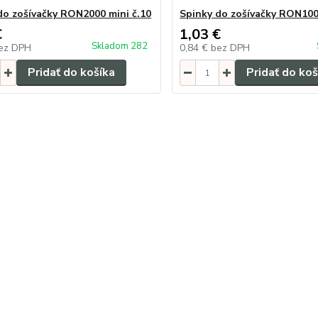
do zošívačky RON2000 mini č.10
Spinky do zošívačky RON100
€
1,03 €
Skladom 282
ez DPH
0,84 €
bez DPH
Pridať do košíka
Pridať do koš