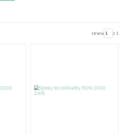
strana
z 1