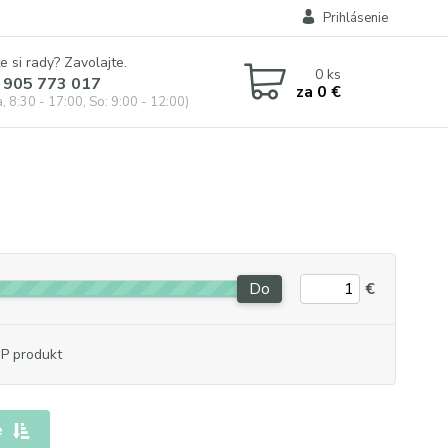
Prihlásenie
e si rady? Zavolajte.
0
ks
 905 773 017
za
0 €
, 8:30 - 17:00, So: 9:00 - 12:00)
Do
€
P produkt
e