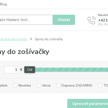
Blog
Neviet
Hľadať
+421
(Po-Pia
ancelárske potreby
Spony do zošívačky
y do zošívačky
€
Od
adom
Novinka
Akcia
Doprava ZADARMO
TO
Upresniť parametr