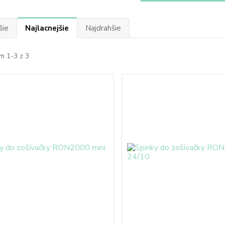
šie
Najlacnejšie
Najdrahšie
m 1-3 z 3