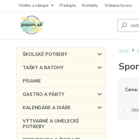
Všetko o nákupe
Predajňa
Kontakty
Vrátenie tovaru
Úvod
K
ŠKOLSKÉ POTREBY
Spon
TAŠKY A BATOHY
PÍSANIE
Cena:
GASTRO A PÁRTY
KALENDÁRE A DIÁRE
Skl
VÝTVARNÉ A UMELECKÉ
POTREBY