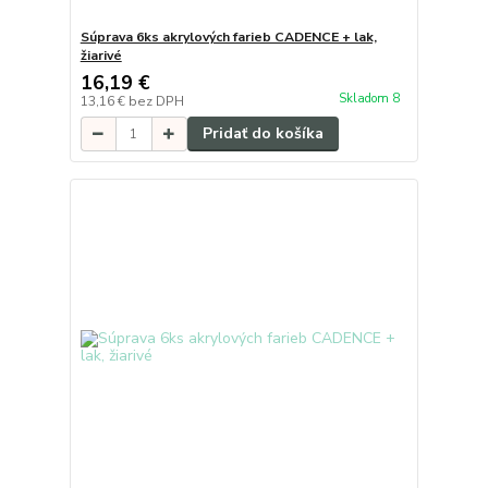
Súprava 6ks akrylových farieb CADENCE + lak,
žiarivé
16,19 €
Skladom 8
13,16 €
bez DPH
Pridať do košíka