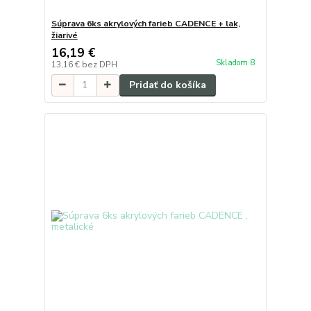
Súprava 6ks akrylových farieb CADENCE + lak,
žiarivé
16,19 €
Skladom 8
13,16 €
bez DPH
Pridať do košíka