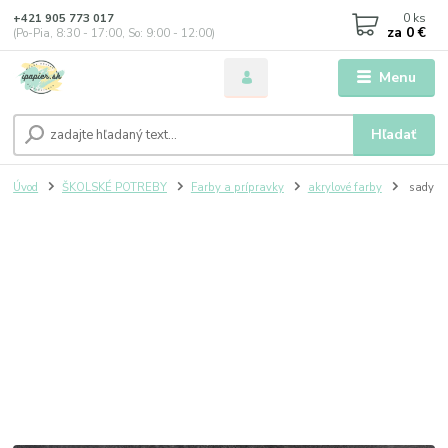
0
ks
+421 905 773 017
za
0 €
(Po-Pia, 8:30 - 17:00, So: 9:00 - 12:00)
Menu
Hľadať
Úvod
ŠKOLSKÉ POTREBY
Farby a prípravky
akrylové farby
sady