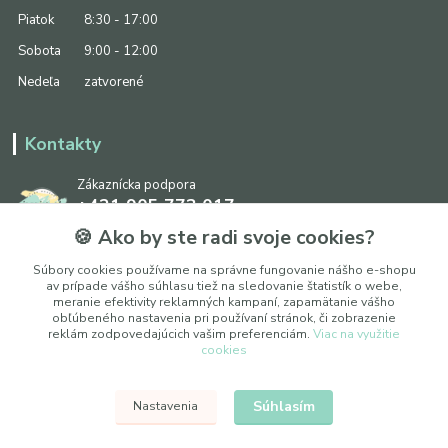
Piatok
8:30 - 17:00
Sobota
9:00 - 12:00
Nedeľa
zatvorené
Kontakty
Zákaznícka podpora
+421 905 773 017
(Po-Pia, 8:30 - 17:00, So: 9:00 - 12:00)
🍪 Ako by ste radi svoje cookies?
info@ipapier.sk
Súbory cookies používame na správne fungovanie nášho e-shopu
av prípade vášho súhlasu tiež na sledovanie štatistík o webe,
meranie efektivity reklamných kampaní, zapamätanie vášho
obľúbeného nastavenia pri používaní stránok, či zobrazenie
reklám zodpovedajúcich vašim preferenciám.
Viac na využitie
cookies
Upraviť nastavenia cookies
Súhlasím
Nastavenia