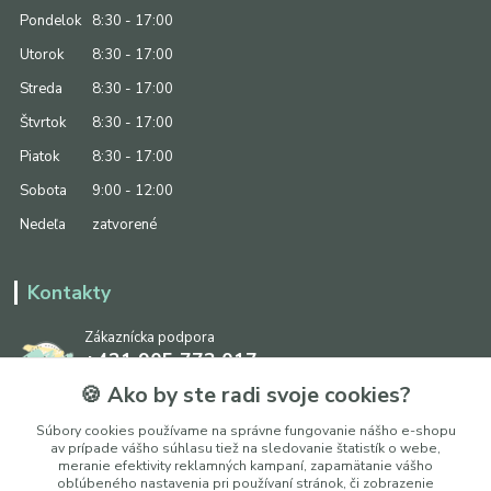
Pondelok
8:30 - 17:00
Utorok
8:30 - 17:00
Streda
8:30 - 17:00
Štvrtok
8:30 - 17:00
Piatok
8:30 - 17:00
Sobota
9:00 - 12:00
Nedeľa
zatvorené
Kontakty
Zákaznícka podpora
+421 905 773 017
(Po-Pia, 8:30 - 17:00, So: 9:00 - 12:00)
🍪 Ako by ste radi svoje cookies?
info@ipapier.sk
Súbory cookies používame na správne fungovanie nášho e-shopu
av prípade vášho súhlasu tiež na sledovanie štatistík o webe,
meranie efektivity reklamných kampaní, zapamätanie vášho
obľúbeného nastavenia pri používaní stránok, či zobrazenie