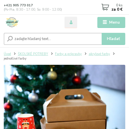
0
ks
+421 905 773 017
za
0 €
(Po-Pia, 8:30 - 17:00, So: 9:00 - 12:00)
Menu
Hľadať
Úvod
ŠKOLSKÉ POTREBY
Farby a prípravky
akrylové farby
jednotlivé farby