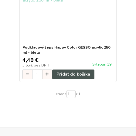
Podkladový šeps Happy Color GESSO acrylic 250
ml - biela
4,49 €
Skladom 19
3,65 €
bez DPH
Pridať do košíka
strana
z 1