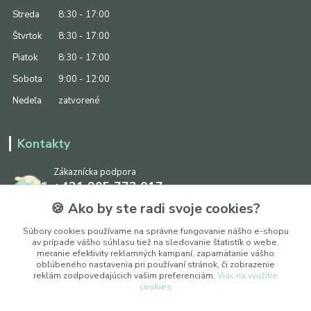
Streda
8:30 - 17:00
Štvrtok
8:30 - 17:00
Piatok
8:30 - 17:00
Sobota
9:00 - 12:00
Nedeľa
zatvorené
Kontakty
Zákaznícka podpora
+421 905 773 017
(Po-Pia, 8:30 - 17:00, So: 9:00 - 12:00)
🍪 Ako by ste radi svoje cookies?
info@ipapier.sk
Súbory cookies používame na správne fungovanie nášho e-shopu
av prípade vášho súhlasu tiež na sledovanie štatistík o webe,
meranie efektivity reklamných kampaní, zapamätanie vášho
obľúbeného nastavenia pri používaní stránok, či zobrazenie
reklám zodpovedajúcich vašim preferenciám.
Viac na využitie
cookies