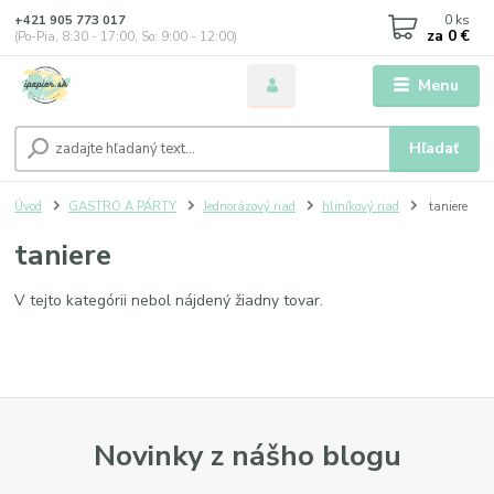
0
ks
+421 905 773 017
za
0 €
(Po-Pia, 8:30 - 17:00, So: 9:00 - 12:00)
Menu
Hľadať
Úvod
GASTRO A PÁRTY
Jednorázový riad
hliníkový riad
taniere
taniere
V tejto kategórii nebol nájdený žiadny tovar.
Novinky z nášho blogu