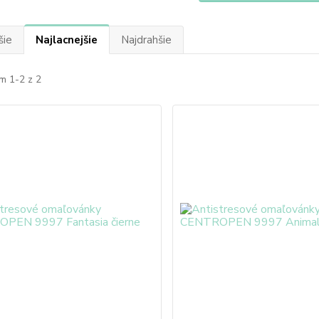
šie
Najlacnejšie
Najdrahšie
m 1-2 z 2