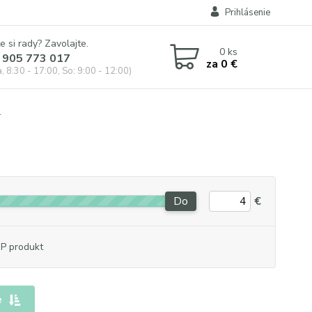
Prihlásenie
e si rady? Zavolajte.
0
ks
 905 773 017
za
0 €
, 8:30 - 17:00, So: 9:00 - 12:00)
4
Do
€
P produkt
e