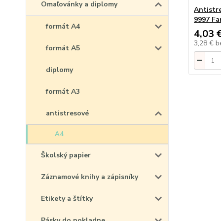
Omaľovánky a diplomy
Antist
9997 Fa
formát A4
4,03 
3,28 €
b
formát A5
diplomy
formát A3
antistresové
A4
Školský papier
Záznamové knihy a zápisníky
Etikety a štítky
Pásky do pokladne