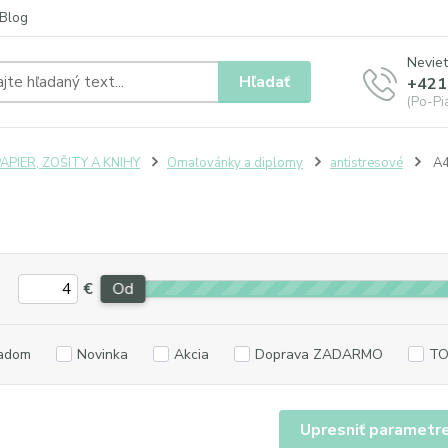
Blog
Neviet
Hľadať
+421
(Po-Pia
APIER, ZOŠITY A KNIHY
Omaľovánky a diplomy
antistresové
A
€
Od
adom
Novinka
Akcia
Doprava ZADARMO
TO
Upresniť parametr