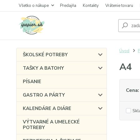
Všetko o nákupe
Predajňa
Kontakty
Vrátenie tovaru
Úvod
P
ŠKOLSKÉ POTREBY
A4
TAŠKY A BATOHY
PÍSANIE
Cena:
GASTRO A PÁRTY
KALENDÁRE A DIÁRE
Skl
VÝTVARNÉ A UMELECKÉ
POTREBY