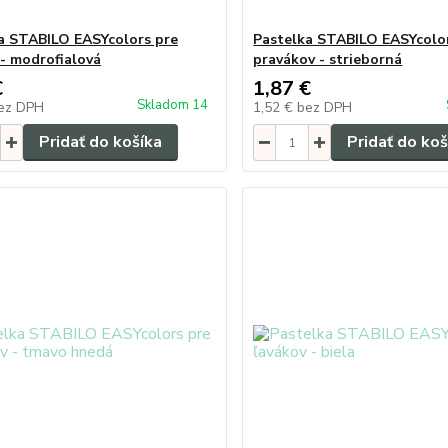
a STABILO EASYcolors pre
Pastelka STABILO EASYcolo
 - modrofialová
pravákov - strieborná
€
1,87 €
Skladom 14
ez DPH
1,52 €
bez DPH
Pridať do košíka
Pridať do koš