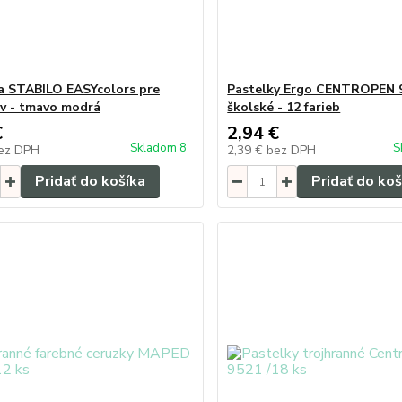
a STABILO EASYcolors pre
Pastelky Ergo CENTROPEN 
v - tmavo modrá
školské - 12 farieb
€
2,94 €
Skladom 8
S
ez DPH
2,39 €
bez DPH
Pridať do košíka
Pridať do koš