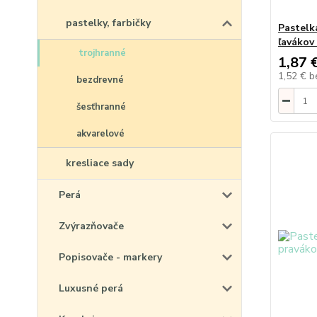
pastelky, farbičky
Pastelk
ľavákov
trojhranné
1,87 
1,52 €
b
bezdrevné
šesťhranné
akvarelové
kresliace sady
Perá
Zvýrazňovače
Popisovače - markery
Luxusné perá