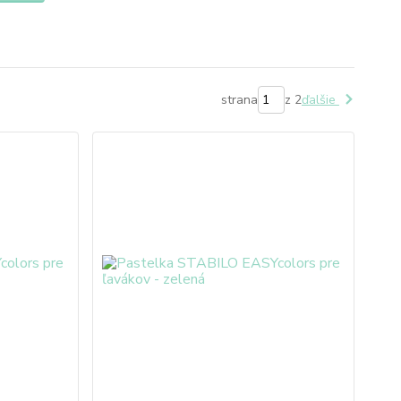
strana
z 2
ďalšie