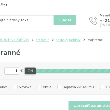
Blog
Neviet
Hľadať
+421
(Po-Pia
ÍSANIE A KOREKCIA
Kreslenie
pastelky, farbičky
trojhranné
hranné
€
Od
adom
Novinka
Akcia
Doprava ZADARMO
TO
Upresniť parametr