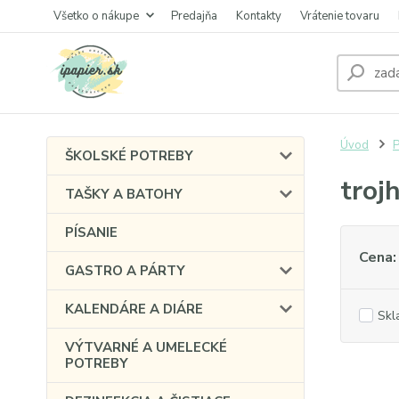
Všetko o nákupe
Predajňa
Kontakty
Vrátenie tovaru
Úvod
P
ŠKOLSKÉ POTREBY
troj
TAŠKY A BATOHY
PÍSANIE
Cena:
GASTRO A PÁRTY
KALENDÁRE A DIÁRE
Skl
VÝTVARNÉ A UMELECKÉ
POTREBY