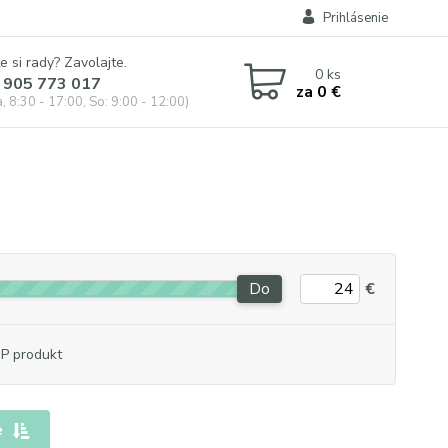
Prihlásenie
e si rady? Zavolajte.
0
ks
 905 773 017
za
0 €
, 8:30 - 17:00, So: 9:00 - 12:00)
Do
€
P produkt
e