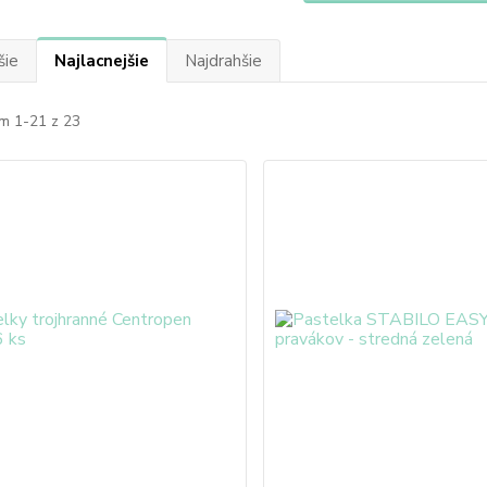
šie
Najlacnejšie
Najdrahšie
m 1-21 z 23