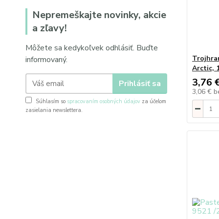
Nepremeškajte novinky, akcie
a zľavy!
Môžete sa kedykoľvek odhlásiť. Buďte
Trojhra
informovaný.
Arctic, 
3,76 
Prihlásiť sa
3,06 €
b
Súhlasím so
spracovaním osobných údajov
za účelom
zasielania newslettera.