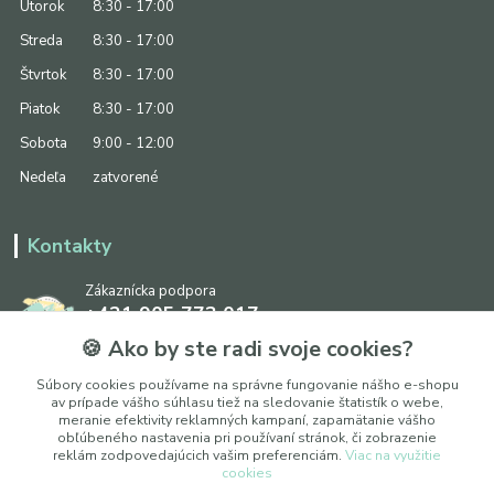
Utorok
8:30 - 17:00
Streda
8:30 - 17:00
Štvrtok
8:30 - 17:00
Piatok
8:30 - 17:00
Sobota
9:00 - 12:00
Nedeľa
zatvorené
Kontakty
Zákaznícka podpora
+421 905 773 017
(Po-Pia, 8:30 - 17:00, So: 9:00 - 12:00)
🍪 Ako by ste radi svoje cookies?
info@ipapier.sk
Súbory cookies používame na správne fungovanie nášho e-shopu
av prípade vášho súhlasu tiež na sledovanie štatistík o webe,
meranie efektivity reklamných kampaní, zapamätanie vášho
obľúbeného nastavenia pri používaní stránok, či zobrazenie
reklám zodpovedajúcich vašim preferenciám.
Viac na využitie
cookies