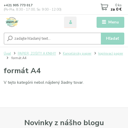
0
ks
+421 905 773 017
za
0 €
(Po-Pia, 8:30 - 17:00, So: 9:00 - 12:00)
Menu
Hľadať
Úvod
PAPIER, ZOŠITY A KNIHY
Kancelársky papier
kopírovací papier
formát A4
formát A4
V tejto kategórii nebol nájdený žiadny tovar.
Novinky z nášho blogu