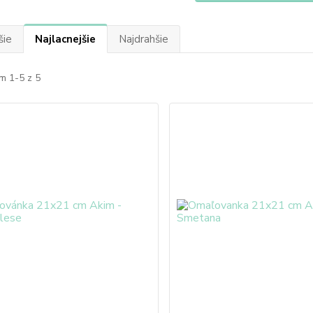
šie
Najlacnejšie
Najdrahšie
m 1-5 z 5