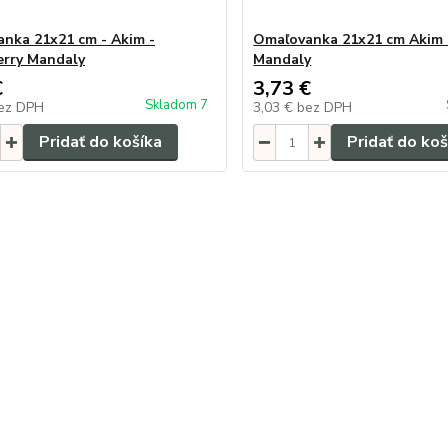
nka 21x21 cm - Akim -
Omaľovanka 21x21 cm Akim 
rry Mandaly
Mandaly
€
3,73 €
Skladom 7
ez DPH
3,03 €
bez DPH
Pridať do košíka
Pridať do koš