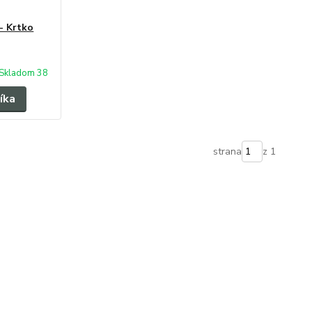
- Krtko
Skladom 38
íka
strana
z 1