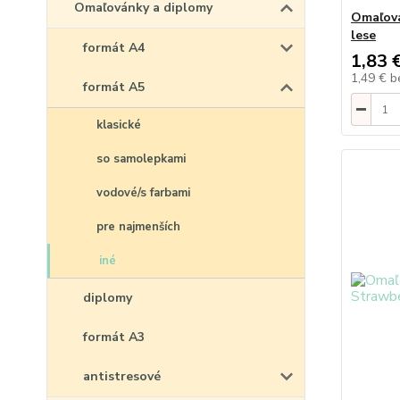
Omaľovánky a diplomy
Omaľová
lese
formát A4
1,83 
1,49 €
b
formát A5
klasické
so samolepkami
vodové/s farbami
pre najmenších
iné
diplomy
formát A3
antistresové