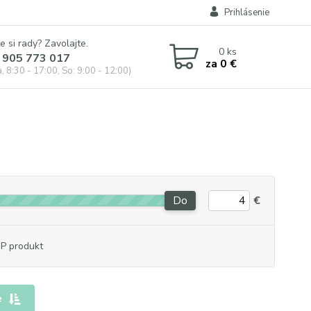
Prihlásenie
e si rady? Zavolajte.
0
ks
 905 773 017
za
0 €
, 8:30 - 17:00, So: 9:00 - 12:00)
Do
€
P produkt
e