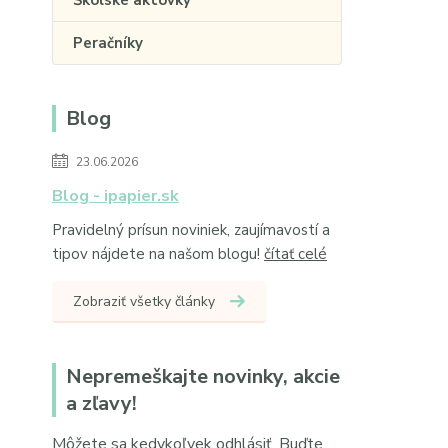
Školské aktovky
Peračníky
Blog
23.06.2026
Blog - ipapier.sk
Pravidelný prísun noviniek, zaujímavostí a
tipov nájdete na našom blogu!
čítať celé
Zobraziť všetky články
Nepremeškajte novinky, akcie
a zľavy!
Môžete sa kedykoľvek odhlásiť. Buďte