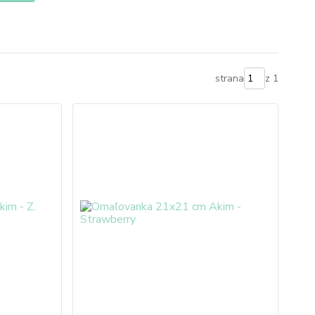
strana
z 1