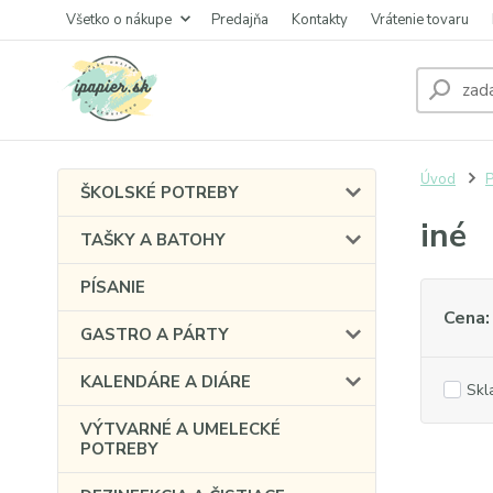
Všetko o nákupe
Predajňa
Kontakty
Vrátenie tovaru
Úvod
P
ŠKOLSKÉ POTREBY
iné
TAŠKY A BATOHY
PÍSANIE
Cena:
GASTRO A PÁRTY
KALENDÁRE A DIÁRE
Skl
VÝTVARNÉ A UMELECKÉ
POTREBY