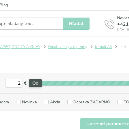
Blog
Neviet
Hľadať
+421
(Po-Pia
APIER, ZOŠITY A KNIHY
Omaľovánky a diplomy
formát A5
iné
€
Od
adom
Novinka
Akcia
Doprava ZADARMO
TO
Upresniť parametr