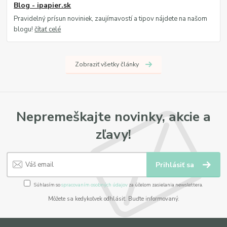
Blog - ipapier.sk
Pravidelný prísun noviniek, zaujímavostí a tipov nájdete na našom
blogu!
čítať celé
Zobraziť všetky články
Nepremeškajte novinky, akcie a
zľavy!
Prihlásiť sa
Súhlasím so
spracovaním osobných údajov
za účelom zasielania newslettera.
Môžete sa kedykoľvek odhlásiť. Buďte informovaný.