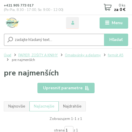
0
ks
+421 905 773 017
za
0 €
(Po-Pia, 8:30 - 17:00, So: 9:00 - 12:00)
Menu
Hľadať
Úvod
PAPIER, ZOŠITY A KNIHY
Omaľovánky a diplomy
formát A5
pre najmenších
pre najmenších
Upresniť parametre
Najnovšie
Najlacnejšie
Najdrahšie
Zobrazujem 1-1 z 1
strana
z 1