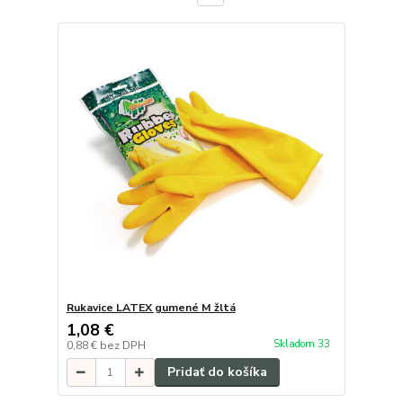
Rukavice LATEX gumené M žltá
1,08 €
Skladom 33
0,88 €
bez DPH
Pridať do košíka