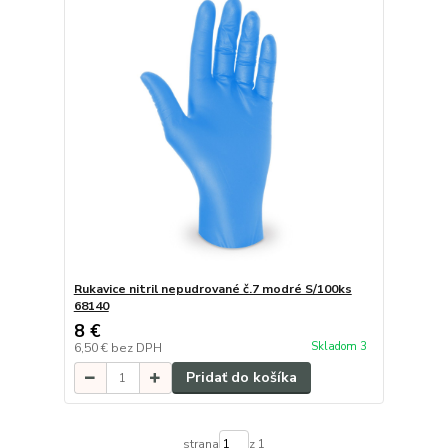
Rukavice nitril nepudrované č.7 modré S/100ks
68140
8 €
Skladom 3
6,50 €
bez DPH
Pridať do košíka
strana
z 1