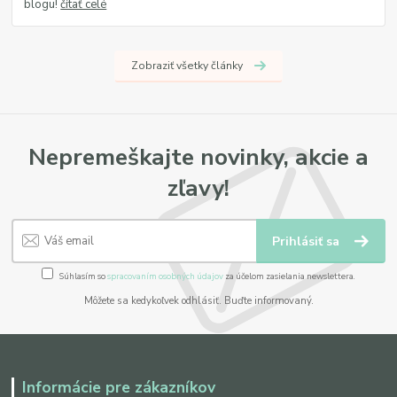
blogu!
čítať celé
Zobraziť všetky články
Nepremeškajte novinky, akcie a
zľavy!
Prihlásiť sa
Súhlasím so
spracovaním osobných údajov
za účelom zasielania newslettera.
Môžete sa kedykoľvek odhlásiť. Buďte informovaný.
Informácie pre zákazníkov