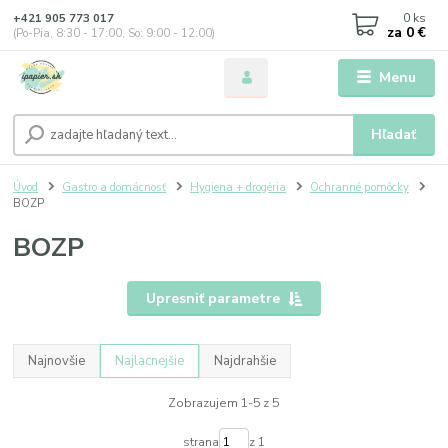
0
ks
+421 905 773 017
za
0 €
(Po-Pia, 8:30 - 17:00, So: 9:00 - 12:00)
Menu
Hľadať
Úvod
Gastro a domácnosť
Hygiena + drogéria
Ochranné pomôcky
BOZP
BOZP
Upresniť parametre
Najnovšie
Najlacnejšie
Najdrahšie
Zobrazujem 1-5 z 5
strana
z 1