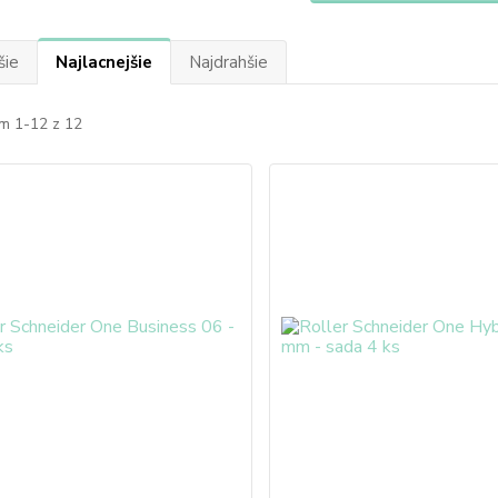
šie
Najlacnejšie
Najdrahšie
m 1-12 z 12