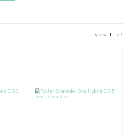
strana
z 1