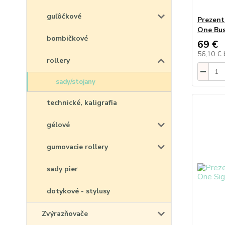
guľôčkové
Prezent
One Bus
bombičkové
69 €
56,10 €
rollery
sady/stojany
technické, kaligrafia
gélové
gumovacie rollery
sady pier
dotykové - stylusy
Zvýrazňovače