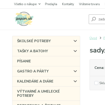
Všetko o nákupe
Predajňa
Kontakty
Vrátenie tovaru
Úvod
P
ŠKOLSKÉ POTREBY
sady
TAŠKY A BATOHY
PÍSANIE
Cena:
GASTRO A PÁRTY
KALENDÁRE A DIÁRE
Skl
VÝTVARNÉ A UMELECKÉ
POTREBY