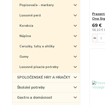
Popisovače - markery
Prezent
Luxusné perá
One Sig
69 €
Korekcia
56,10 €
Náplne
Ceruzky, tuhy a uhlíky
Gumy
Luxusné písacie potreby
SPOLOČENSKÉ HRY A HRAČKY
Školské potreby
Gastro a domácnosť