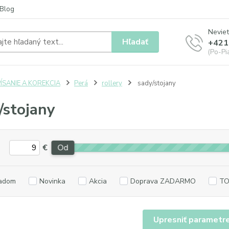
Blog
Neviet
Hľadať
+421
(Po-Pia
ÍSANIE A KOREKCIA
Perá
rollery
sady/stojany
/stojany
€
Od
adom
Novinka
Akcia
Doprava ZADARMO
TO
Upresniť parametr