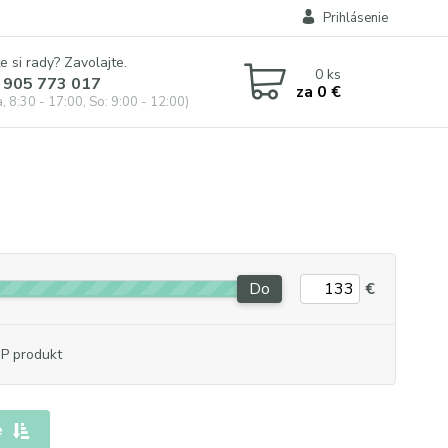
Prihlásenie
e si rady? Zavolajte.
0
ks
 905 773 017
za
0 €
, 8:30 - 17:00, So: 9:00 - 12:00)
Do
€
P produkt
e