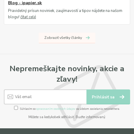
Blog - ipapier.sk
Pravidelný prísun noviniek, zaujímavostí a tipov nájdete na našom
blogu!
čítať celé
Zobraziť všetky články
Nepremeškajte novinky, akcie a
zľavy!
Prihlásiť sa
Súhlasím so
spracovaním osobných údajov
za účelom zasielania newslettera.
Môžete sa kedykoľvek odhlásiť. Buďte informovaný.