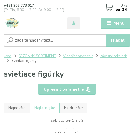
0
ks
+421 905 773 017
za
0 €
(Po-Pia, 8:30 - 17:00, So: 9:00 - 12:00)
Menu
Hľadať
Úvod
SEZÓNNY SORTIMENT
Vianočné osvetlenie
závesné dekorácie
svietiace figúrky
svietiace figúrky
Upresniť parametre
Najnovšie
Najlacnejšie
Najdrahšie
Zobrazujem 1-3 z 3
strana
z 1