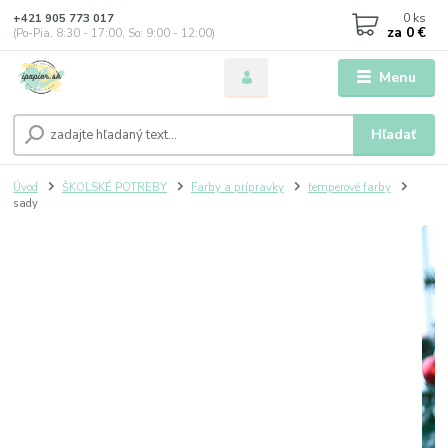
0
ks
+421 905 773 017
za
0 €
(Po-Pia, 8:30 - 17:00, So: 9:00 - 12:00)
Menu
Hľadať
Úvod
ŠKOLSKÉ POTREBY
Farby a prípravky
temperové farby
sady