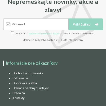
Nepremeškajte novinky, akcie a
zľavy!
Prihlásiť sa
Súhlasím so
spracovaním osobných údajov
za účelom zasielania newslettera.
Môžete sa kedykoľvek odhlásiť. Buďte informovaný.
Informácie pre zákazníkov
Obchodné podmienky
Reklamácie
Doprava a platba
Ochrana osobných údajov
Predajňa
Kontakty