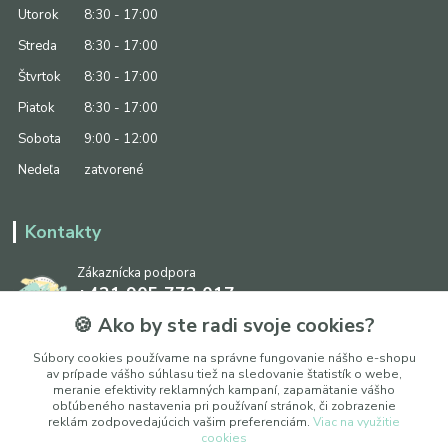
Utorok
8:30 - 17:00
Streda
8:30 - 17:00
Štvrtok
8:30 - 17:00
Piatok
8:30 - 17:00
Sobota
9:00 - 12:00
Nedeľa
zatvorené
Kontakty
Zákaznícka podpora
+421 905 773 017
(Po-Pia, 8:30 - 17:00, So: 9:00 - 12:00)
🍪 Ako by ste radi svoje cookies?
info@ipapier.sk
Súbory cookies používame na správne fungovanie nášho e-shopu
av prípade vášho súhlasu tiež na sledovanie štatistík o webe,
meranie efektivity reklamných kampaní, zapamätanie vášho
obľúbeného nastavenia pri používaní stránok, či zobrazenie
reklám zodpovedajúcich vašim preferenciám.
Viac na využitie
cookies