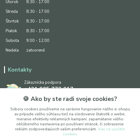
Utorok
8:30 - 17:00
Streda
8:30 - 17:00
Štvrtok
8:30 - 17:00
Piatok
8:30 - 17:00
Sobota
9:00 - 12:00
Nedeľa
zatvorené
Kontakty
Zákaznícka podpora
+421 905 773 017
(Po-Pia, 8:30 - 17:00, So: 9:00 - 12:00)
🍪 Ako by ste radi svoje cookies?
info@ipapier.sk
Súbory cookies používame na správne fungovanie nášho e-shopu
av prípade vášho súhlasu tiež na sledovanie štatistík o webe,
meranie efektivity reklamných kampaní, zapamätanie vášho
obľúbeného nastavenia pri používaní stránok, či zobrazenie
reklám zodpovedajúcich vašim preferenciám.
Viac na využitie
cookies