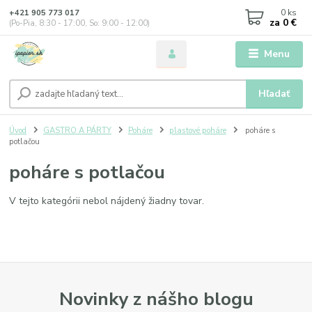
0
ks
+421 905 773 017
za
0 €
(Po-Pia, 8:30 - 17:00, So: 9:00 - 12:00)
Menu
Hľadať
Úvod
GASTRO A PÁRTY
Poháre
plastové poháre
poháre s
potlačou
poháre s potlačou
V tejto kategórii nebol nájdený žiadny tovar.
Novinky z nášho blogu