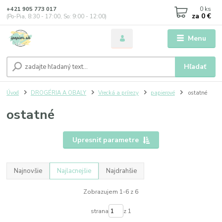
0
ks
+421 905 773 017
za
0 €
(Po-Pia, 8:30 - 17:00, So: 9:00 - 12:00)
Menu
Hľadať
Úvod
DROGÉRIA A OBALY
Vrecká a prírezy
papierové
ostatné
ostatné
Upresniť parametre
Najnovšie
Najlacnejšie
Najdrahšie
Zobrazujem 1-6 z 6
strana
z 1