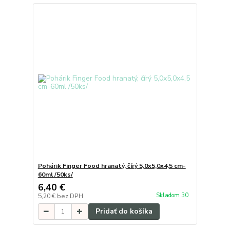
Pohárik Finger Food hranatý, čírý 5,0x5,0x4,5 cm-
60ml /50ks/
6,40 €
Skladom 30
5,20 €
bez DPH
Pridať do košíka