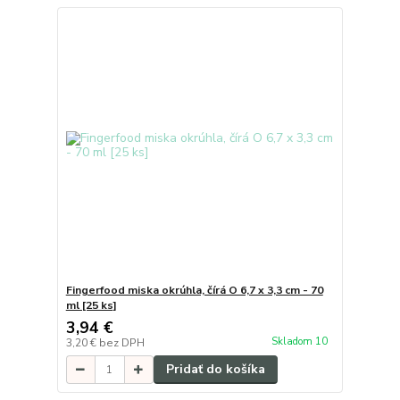
Fingerfood miska okrúhla, čírá O 6,7 x 3,3 cm - 70
ml [25 ks]
3,94 €
Skladom 10
3,20 €
bez DPH
Pridať do košíka