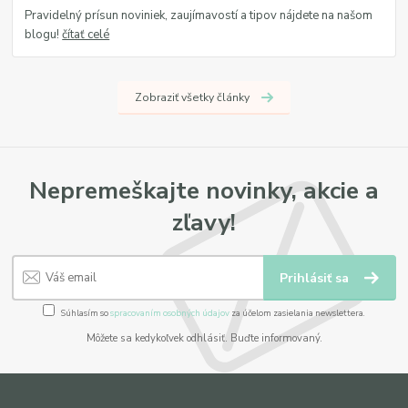
Pravidelný prísun noviniek, zaujímavostí a tipov nájdete na našom
blogu!
čítať celé
Zobraziť všetky články
Nepremeškajte novinky, akcie a
zľavy!
Prihlásiť sa
Súhlasím so
spracovaním osobných údajov
za účelom zasielania newslettera.
Môžete sa kedykoľvek odhlásiť. Buďte informovaný.