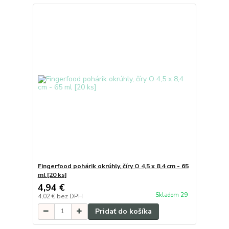
Fingerfood pohárik okrúhly, číry O 4,5 x 8,4 cm - 65
ml [20 ks]
4,94 €
Skladom 29
4,02 €
bez DPH
Pridať do košíka