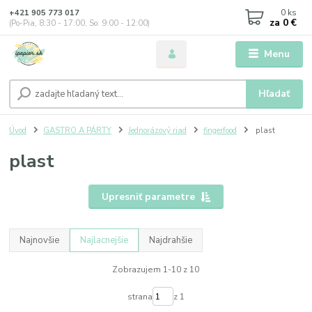
0
ks
+421 905 773 017
za
0 €
(Po-Pia, 8:30 - 17:00, So: 9:00 - 12:00)
Menu
Hľadať
Úvod
GASTRO A PÁRTY
Jednorázový riad
fingerfood
plast
plast
Upresniť parametre
Najnovšie
Najlacnejšie
Najdrahšie
Zobrazujem 1-10 z 10
strana
z 1