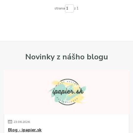
strana
z 1
Novinky z nášho blogu
23
.
06
.
2026
Blog - ipapier.sk