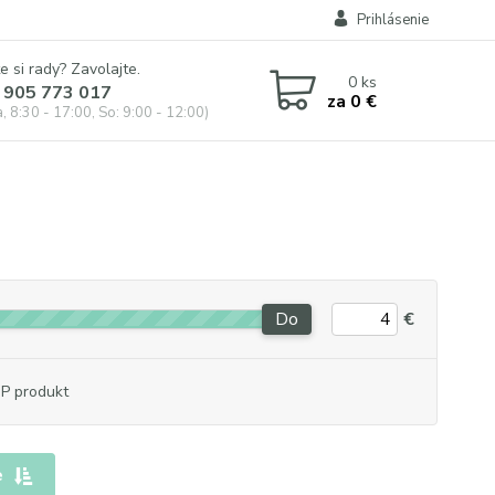
Prihlásenie
e si rady? Zavolajte.
0
ks
 905 773 017
za
0 €
, 8:30 - 17:00, So: 9:00 - 12:00)
Do
€
P produkt
e