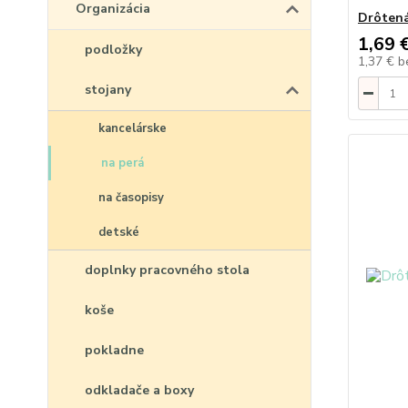
Organizácia
Drôtená
1,69 
podložky
1,37 €
b
stojany
kancelárske
na perá
na časopisy
detské
doplnky pracovného stola
koše
pokladne
odkladače a boxy