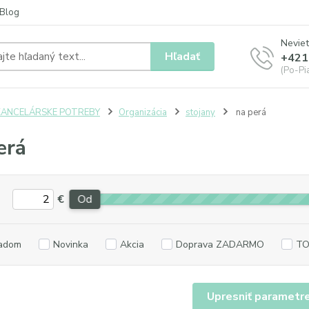
Blog
Neviet
Hľadať
+421
(Po-Pia
KANCELÁRSKE POTREBY
Organizácia
stojany
na perá
erá
€
Od
adom
Novinka
Akcia
Doprava ZADARMO
TO
Upresniť parametr