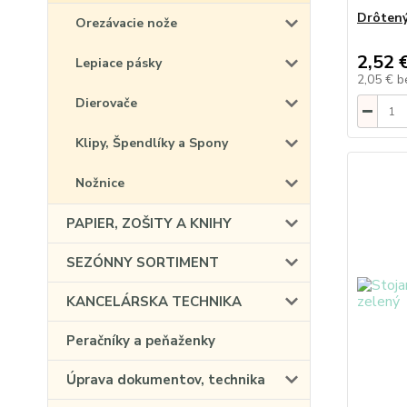
Drôtený
Orezávacie nože
2,52 
Lepiace pásky
2,05 €
b
Dierovače
Klipy, Špendlíky a Spony
Nožnice
PAPIER, ZOŠITY A KNIHY
SEZÓNNY SORTIMENT
KANCELÁRSKA TECHNIKA
Peračníky a peňaženky
Úprava dokumentov, technika