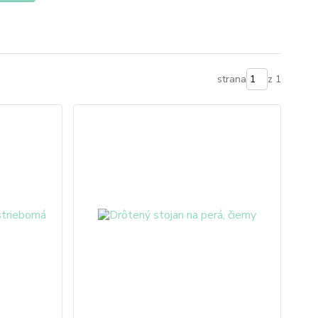
strana
z 1