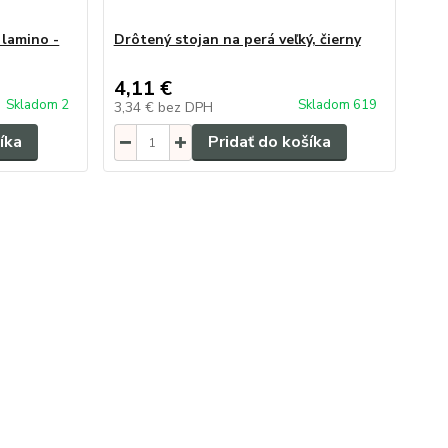
 lamino -
Drôtený stojan na perá veľký, čierny
4,11 €
Skladom 2
Skladom 619
3,34 €
bez DPH
íka
Pridať do košíka