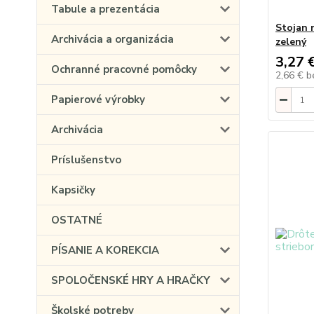
Tabule a prezentácia
Stojan n
Archivácia a organizácia
zelený
3,27 
Ochranné pracovné pomôcky
2,66 €
b
Papierové výrobky
Archivácia
Príslušenstvo
Kapsičky
OSTATNÉ
PÍSANIE A KOREKCIA
SPOLOČENSKÉ HRY A HRAČKY
Školské potreby