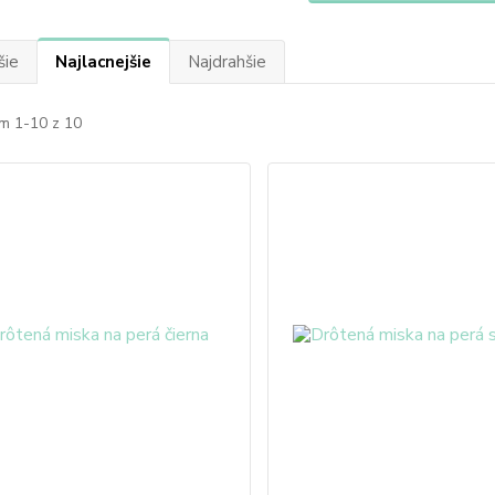
šie
Najlacnejšie
Najdrahšie
m 1-10 z 10