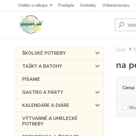
Všetko o nákupe
Predajňa
Kontakty
Vrátenie tovaru
Úvod
ŠKOLSKÉ POTREBY
na p
TAŠKY A BATOHY
PÍSANIE
Cena:
GASTRO A PÁRTY
KALENDÁRE A DIÁRE
Skl
VÝTVARNÉ A UMELECKÉ
POTREBY