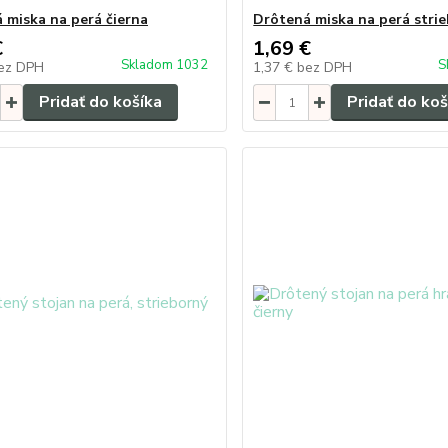
 miska na perá čierna
Drôtená miska na perá stri
€
1,69 €
Skladom 1032
S
ez DPH
1,37 €
bez DPH
Pridať do košíka
Pridať do koš